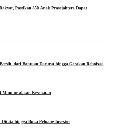
kyat, Pastikan 850 Anak Prasejahtera Dapat
Bersih, dari Bantuan Darurat hingga Gerakan Reboisasi
i Mundur alasan Kesehatan
Ditata hingga Buka Peluang Investor