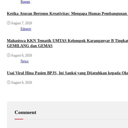
Ragam
Ketika Aturan Bertemu Kreativitas: Mengapa Humas Pembangunan In
August 7, 2026
Edugov
Mahasiswa KKN Tematik UMTAS Kelompok Karanganyar B Tingkatk
GEMILANG dan GEMAS
August 6, 2026
News
Usai Viral Hina Pasien BPJS, Ini Sanksi yang Dijatuhkan kepada 
August 6, 2026
Comment