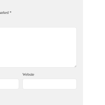
 marked
*
Website