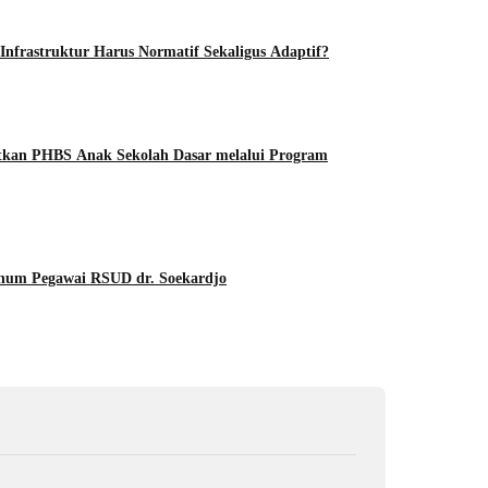
frastruktur Harus Normatif Sekaligus Adaptif?
an PHBS Anak Sekolah Dasar melalui Program
Oknum Pegawai RSUD dr. Soekardjo