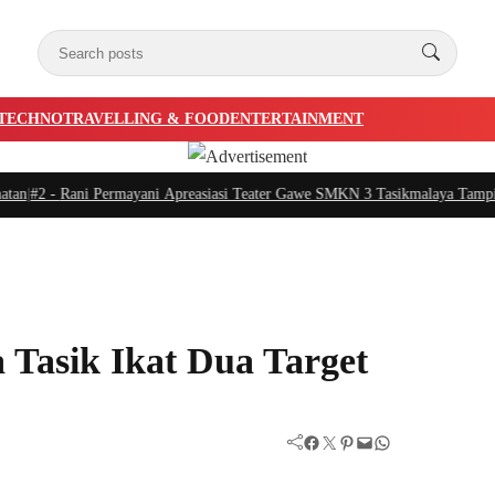
TECHNO
TRAVELLING & FOOD
ENTERTAINMENT
#2 -
Rani Permayani Apreasiasi Teater Gawe SMKN 3 Tasikmalaya Tampil di I
 Tasik Ikat Dua Target
Facebook
Twitter
Pinterest
Mail
WhatsApp