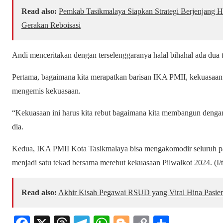
Read also:
Pemkab Tasikmalaya Siapkan Strategi Berjenjang Ha
Gerakan Reboisasi
Andi menceritakan dengan terselenggaranya halal bihahal ada dua t
Pertama, bagaimana kita merapatkan barisan IKA PMII, kekuasaan ki
mengemis kekuasaan.
“Kekuasaan ini harus kita rebut bagaimana kita membangun dengan 
dia.
Kedua, IKA PMII Kota Tasikmalaya bisa mengakomodir seluruh par
menjadi satu tekad bersama merebut kekuasaan Pilwalkot 2024. (I/ta
Read also:
Akhir Kisah Pegawai RSUD yang Viral Hina Pasie