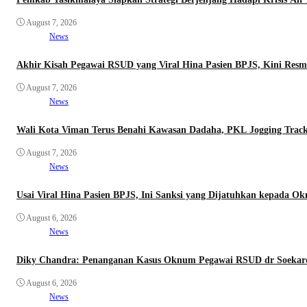
August 7, 2026
News
Akhir Kisah Pegawai RSUD yang Viral Hina Pasien BPJS, Kini Resm
August 7, 2026
News
Wali Kota Viman Terus Benahi Kawasan Dadaha, PKL Jogging Track 
August 7, 2026
News
Usai Viral Hina Pasien BPJS, Ini Sanksi yang Dijatuhkan kepada 
August 6, 2026
News
Diky Chandra: Penanganan Kasus Oknum Pegawai RSUD dr Soekardj
August 6, 2026
News