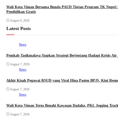
Wali Kota Viman Bersama Bunda PAUD Tinjau Program TK Negeri Ra
Pendidikan Gratis
August 6, 2026
Latest Posts
News
Pemkab Tasikmalaya Siapkan Strategi Berjenjang Hadapi Krisis Air 
August 7, 2026
News
Akhir Kisah Pegawai RSUD yang Viral Hina Pasien BPJS, Kini Resm
August 7, 2026
News
Wali Kota Viman Terus Benahi Kawasan Dadaha, PKL Jogging Track 
August 7, 2026