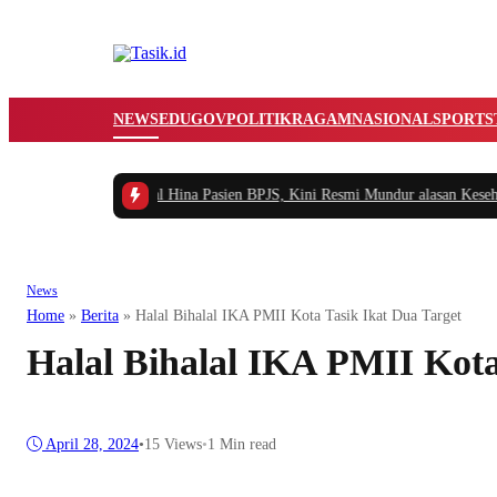
NEWS
EDUGOV
POLITIK
RAGAM
NASIONAL
SPORTS
wai RSUD yang Viral Hina Pasien BPJS, Kini Resmi Mundur alasan Kesehatan
|
News
Home
»
Berita
»
Halal Bihalal IKA PMII Kota Tasik Ikat Dua Target
Halal Bihalal IKA PMII Kota
April 28, 2024
•
15
Views
•
1 Min read