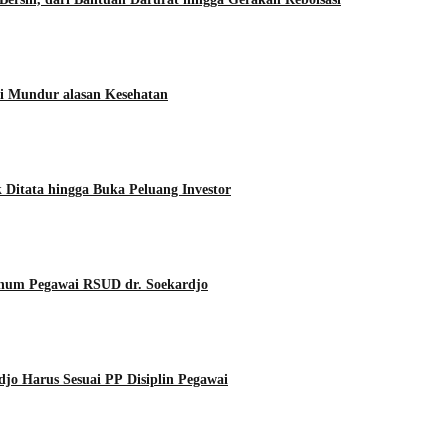
i Mundur alasan Kesehatan
Ditata hingga Buka Peluang Investor
Oknum Pegawai RSUD dr. Soekardjo
o Harus Sesuai PP Disiplin Pegawai