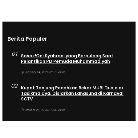
Berita Populer
01
Sosok!Oni Syahroni yang Berpulang Saat
Pelantikan PD Pemuda Muhammadiyah
February 14, 2026
•
2.191 Views
02
Kupat Tanjung Pecahkan Rekor MURI Dunia di
Tasikmalaya, Disiarkan Langsung di Karnaval
SCTV
October 26, 2025
•
1.954 Views
03
Sekda Tergeser Mendadak — Bupati Cecep
Lakukan Manuver Berani Awal 2026