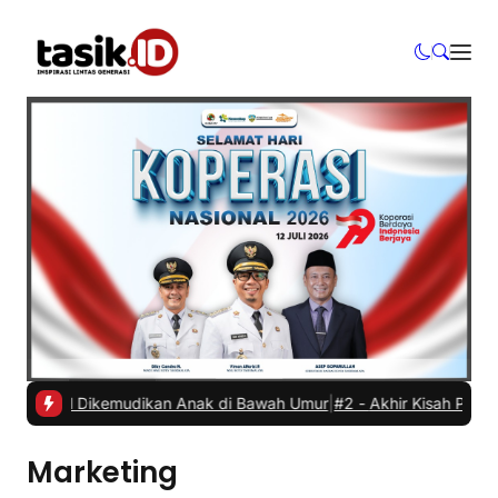
 Mobil Dikemudikan Anak di Bawah Umur
|
#2 -
Akhir Kisah Pegawai RS
Marketing