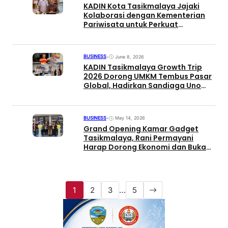
KADIN Kota Tasikmalaya Jajaki
Kolaborasi dengan Kementerian
Pariwisata untuk Perkuat
Tasikmalaya Great Sale Go
Internasional
BUSINESS
•
June 8, 2026
KADIN Tasikmalaya Growth Trip
2026 Dorong UMKM Tembus Pasar
Global, Hadirkan Sandiaga Uno
dan KJRI New York
BUSINESS
•
May 14, 2026
Grand Opening Kamar Gadget
Tasikmalaya, Rani Permayani
Harap Dorong Ekonomi dan Buka
Lapangan Kerja
1
2
3
…
5