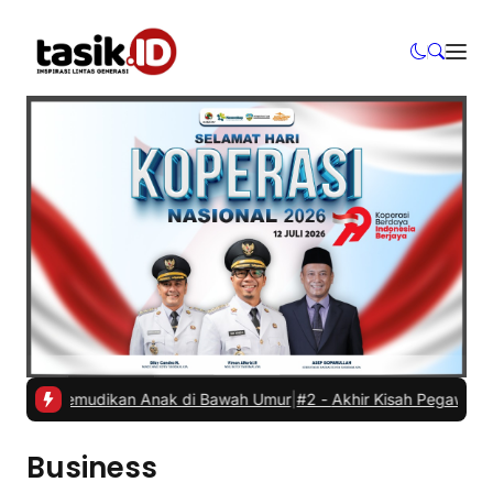
l Dikemudikan Anak di Bawah Umur
|
#2 -
Akhir Kisah Pegawai RSUD y
Business