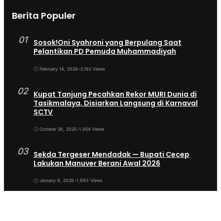
Berita Populer
01
Sosok!Oni Syahroni yang Berpulang Saat
Pelantikan PD Pemuda Muhammadiyah
February 14, 2026
•
2.192 Views
02
Kupat Tanjung Pecahkan Rekor MURI Dunia di
Tasikmalaya, Disiarkan Langsung di Karnaval
SCTV
October 26, 2025
•
1.954 Views
03
Sekda Tergeser Mendadak — Bupati Cecep
Lakukan Manuver Berani Awal 2026
January 6, 2026
•
1.893 Views
04
Universitas BTH Go Internasional, Dua
Mahasiswa Nigeria Resmi Bergabung di Prodi S1