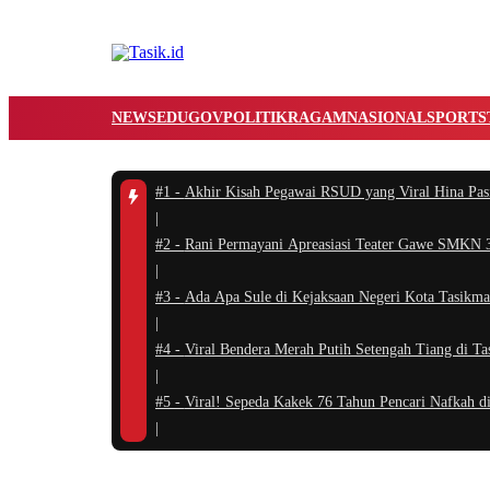
NEWS
EDUGOV
POLITIK
RAGAM
NASIONAL
SPORTS
#1 -
Akhir Kisah Pegawai RSUD yang Viral Hina Pas
|
#2 -
Rani Permayani Apreasiasi Teater Gawe SMKN 3 
|
#3 -
Ada Apa Sule di Kejaksaan Negeri Kota Tasikma
|
#4 -
Viral Bendera Merah Putih Setengah Tiang di T
|
#5 -
Viral! Sepeda Kakek 76 Tahun Pencari Nafkah di
|