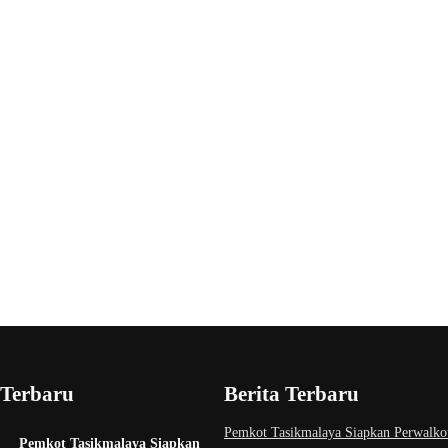
 Terbaru
Berita Terbaru
Pemkot Tasikmalaya Siapkan Perwalko
Pemkot Tasikmalaya Siapkan