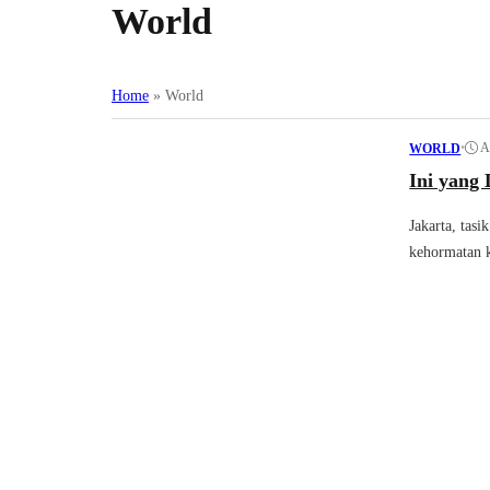
World
Home
»
World
•
A
WORLD
Ini yang
Jakarta, tas
kehormatan k