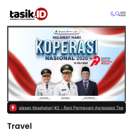
dur alasan Kesehatan
|
#2 -
Rani Permayani Apreasiasi Teater Gawe S
Travel