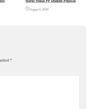
djo
Harus Sesuai PP Disiplin Pegawai
•
August 6, 2026
 marked
*