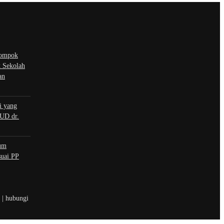
ompok
 Sekolah
an
i yang
UD dr.
um
uai PP
t | hubungi
 sosial