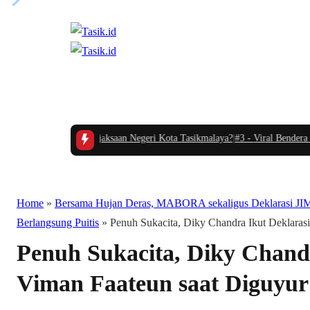
NEWS
EDUGOV
POLITIK
RAGAM
NASIONAL
SPORTS
a Sule di Kejaksaan Negeri Kota Tasikmalaya?
|
#3 -
Viral Bendera Merah Puti
Home
»
Bersama Hujan Deras, MABORA sekaligus Deklarasi 
Berlangsung Puitis
»
Penuh Sukacita, Diky Chandra Ikut Deklaras
Penuh Sukacita, Diky Chandr
Viman Faateun saat Diguyu