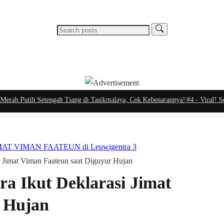
TECHNO
TRAVELLING & FOOD
ENTERTAINMENT
h Setengah Tiang di Tasikmalaya, Cek Kebenarannya!
|
#4 -
Viral! Sepeda Kake
JIMAT VIMAN FAATEUN di Leuwigentra 3
i Jimat Viman Faateun saat Diguyur Hujan
a Ikut Deklarasi Jimat
r Hujan