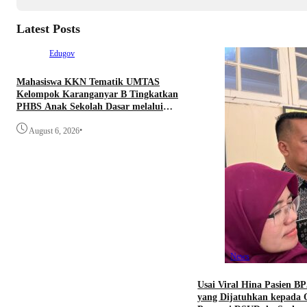
Latest Posts
Edugov
Mahasiswa KKN Tematik UMTAS
Kelompok Karanganyar B Tingkatkan
PHBS Anak Sekolah Dasar melalui
Program GEMILANG dan GEMAS
•
August 6, 2026
News
Usai Viral Hina Pasien BP
yang Dijatuhkan kepada