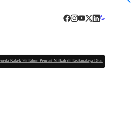
k 76 Tahun Pencari Nafkah di Tasikmalaya Dicuri Saat Salat Jumat, Warganet 