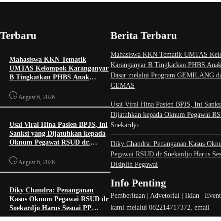
 Terbaru
Berita Terbaru
Mahasiswa KKN Tematik UMTAS Kel
Mahasiswa KKN Tematik
Karanganyar B Tingkatkan PHBS Anak
UMTAS Kelompok Karanganyar
Dasar melalui Program GEMILANG d
B Tingkatkan PHBS Anak
GEMAS
Sekolah Dasar melalui Program
GEMILANG dan GEMAS
August 6, 2026
Usai Viral Hina Pasien BPJS, Ini Sanks
Dijatuhkan kepada Oknum Pegawai RS
Usai Viral Hina Pasien BPJS, Ini
Soekardjo
Sanksi yang Dijatuhkan kepada
Oknum Pegawai RSUD dr.
Diky Chandra: Penanganan Kasus Okn
Soekardjo
Pegawai RSUD dr Soekardjo Harus Ses
August 6, 2026
Disiplin Pegawai
Info Penting
Diky Chandra: Penanganan
Pemberitaan | Advetorial | Iklan | Even
Kasus Oknum Pegawai RSUD dr
kami melalui 082214717372, email
Soekardjo Harus Sesuai PP
Disiplin Pegawai
redaksi.tasikid@gmail.com atau melalui