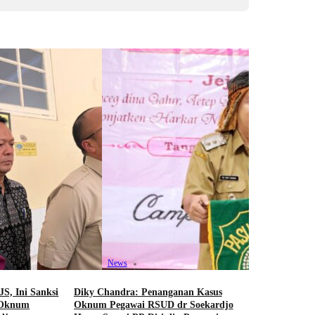
News
Wali Kota 
Tinjau Prog
Pastikan 850
News
Pendidikan 
August 6, 2
JS, Ini Sanksi
Diky Chandra: Penanganan Kasus
 Oknum
Oknum Pegawai RSUD dr Soekardjo