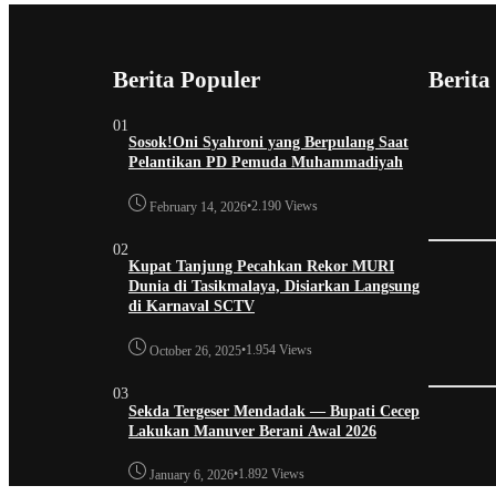
Berita Populer
Berita
01
Sosok!Oni Syahroni yang Berpulang Saat
Pelantikan PD Pemuda Muhammadiyah
•
2.190 Views
February 14, 2026
02
Kupat Tanjung Pecahkan Rekor MURI
Dunia di Tasikmalaya, Disiarkan Langsung
di Karnaval SCTV
•
1.954 Views
October 26, 2025
03
Sekda Tergeser Mendadak — Bupati Cecep
Lakukan Manuver Berani Awal 2026
•
1.892 Views
January 6, 2026