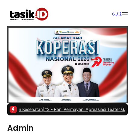
lasan Kesehatan
|
#2 -
Rani Permayani Apreasiasi Teater Gawe SMKN 3
Admin