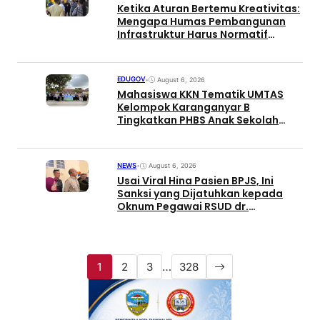
Ketika Aturan Bertemu Kreativitas:
Mengapa Humas Pembangunan
Infrastruktur Harus Normatif
Sekaligus Adaptif?
EDUGOV
•
August 6, 2026
Mahasiswa KKN Tematik UMTAS
Kelompok Karanganyar B
Tingkatkan PHBS Anak Sekolah
Dasar melalui Program GEMILANG
dan GEMAS
NEWS
•
August 6, 2026
Usai Viral Hina Pasien BPJS, Ini
Sanksi yang Dijatuhkan kepada
Oknum Pegawai RSUD dr.
Soekardjo
1
2
3
…
328