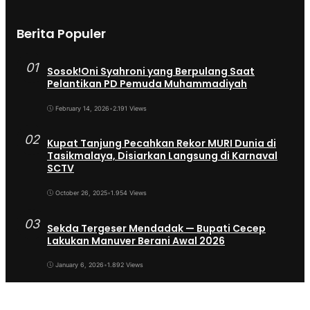
Berita Populer
01
Sosok!Oni Syahroni yang Berpulang Saat
Pelantikan PD Pemuda Muhammadiyah
February 14, 2026
•
2.191 Views
02
Kupat Tanjung Pecahkan Rekor MURI Dunia di
Tasikmalaya, Disiarkan Langsung di Karnaval
SCTV
October 26, 2025
•
1.954 Views
03
Sekda Tergeser Mendadak — Bupati Cecep
Lakukan Manuver Berani Awal 2026
January 6, 2026
•
1.892 Views
04
Universitas BTH Go Internasional, Dua