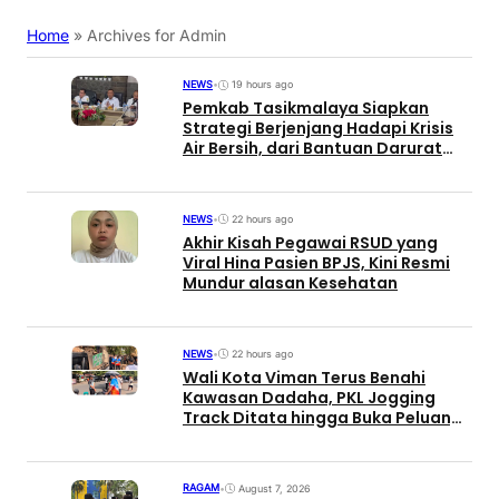
Home
»
Archives for Admin
NEWS
•
19 hours ago
Pemkab Tasikmalaya Siapkan
Strategi Berjenjang Hadapi Krisis
Air Bersih, dari Bantuan Darurat
hingga Gerakan Reboisasi
NEWS
•
22 hours ago
Akhir Kisah Pegawai RSUD yang
Viral Hina Pasien BPJS, Kini Resmi
Mundur alasan Kesehatan
NEWS
•
22 hours ago
Wali Kota Viman Terus Benahi
Kawasan Dadaha, PKL Jogging
Track Ditata hingga Buka Peluang
Investor
RAGAM
•
August 7, 2026