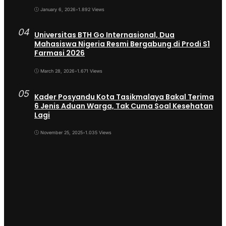
January 6, 2026
•
1.892 Views
04
Universitas BTH Go Internasional, Dua
Mahasiswa Nigeria Resmi Bergabung di Prodi S1
Farmasi 2026
March 28, 2026
•
1.671 Views
05
Kader Posyandu Kota Tasikmalaya Bakal Terima
6 Jenis Aduan Warga, Tak Cuma Soal Kesehatan
Lagi
November 25, 2025
•
1.035 Views