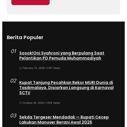
Berita Populer
01
Sosok!Oni Syahroni yang Berpulang Saat
Pelantikan PD Pemuda Muhammadiyah
February 14, 2026
•
2.191 Views
02
Kupat Tanjung Pecahkan Rekor MURI Dunia di
Tasikmalaya, Disiarkan Langsung di Karnaval
SCTV
October 26, 2025
•
1.954 Views
03
Sekda Tergeser Mendadak — Bupati Cecep
Lakukan Manuver Berani Awal 2026