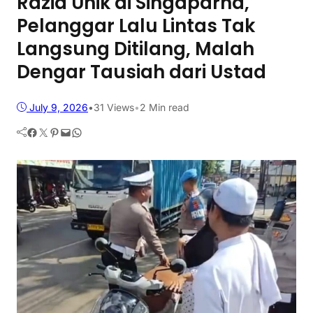
Razia Unik di Singaparna,
Pelanggar Lalu Lintas Tak
Langsung Ditilang, Malah
Dengar Tausiah dari Ustad
July 9, 2026
•
31
Views
•
2 Min read
Facebook
Twitter
Pinterest
Mail
WhatsApp