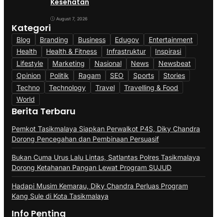
Kesehatan
August 7, 2026
Kategori
Blog
Branding
Business
Edugov
Entertainment
Health
Health & Fitness
Infrastruktur
Inspirasi
Lifestyle
Marketing
Nasional
News
Newsbeat
Opinion
Politik
Ragam
SEO
Sports
Stories
Techno
Technology
Travel
Travelling & Food
World
Berita Terbaru
Pemkot Tasikmalaya Siapkan Perwalkot P4S, Diky Chandra
Dorong Pencegahan dan Pembinaan Persuasif
Bukan Cuma Urus Lalu Lintas, Satlantas Polres Tasikmalaya
Dorong Ketahanan Pangan Lewat Program SUJUD
Hadapi Musim Kemarau, Diky Chandra Perluas Program
Kang Sule di Kota Tasikmalaya
Info Penting