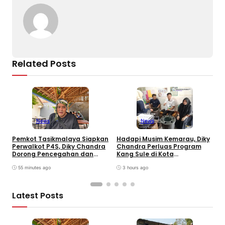
Related Posts
News
News
P
Pemkot Tasikmalaya Siapkan
Hadapi Musim Kemarau, Diky
S
Perwalkot P4S, Diky Chandra
Chandra Perluas Program
H
Dorong Pencegahan dan
Kang Sule di Kota
B
Pembinaan Persuasif
Tasikmalaya
G
55 minutes ago
3 hours ago
Latest Posts