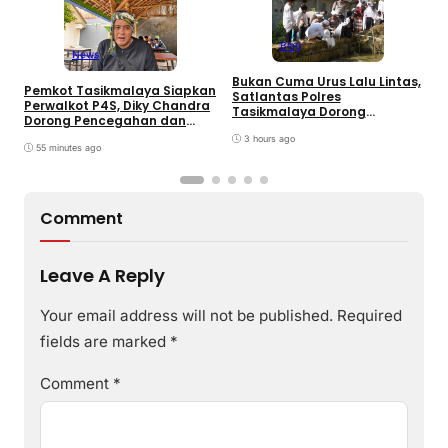
Blog
News
Bukan Cuma Urus Lalu Lintas,
Pemkot Tasikmalaya Siapkan
H
Satlantas Polres
Perwalkot P4S, Diky Chandra
C
Tasikmalaya Dorong
Dorong Pencegahan dan
K
Ketahanan Pangan Lewat
Pembinaan Persuasif
T
Program SUJUD
3 hours ago
55 minutes ago
Comment
Leave A Reply
Your email address will not be published.
Required
fields are marked
*
Comment
*