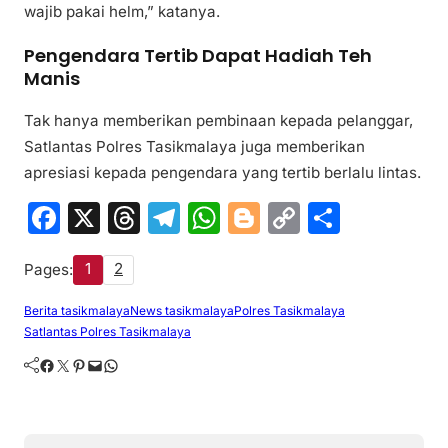
wajib pakai helm,” katanya.
Pengendara Tertib Dapat Hadiah Teh
Manis
Tak hanya memberikan pembinaan kepada pelanggar,
Satlantas Polres Tasikmalaya juga memberikan
apresiasi kepada pengendara yang tertib berlalu lintas.
F
X
T
T
W
Bl
C
S
a
hr
el
h
o
o
h
1
2
Pages:
c
e
e
at
g
p
ar
e
a
gr
s
g
y
e
Berita tasikmalaya
News tasikmalaya
Polres Tasikmalaya
Satlantas Polres Tasikmalaya
b
d
a
A
er
Li
Facebook
Twitter
Pinterest
Mail
WhatsApp
o
s
m
p
n
o
p
k
k