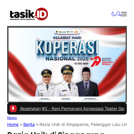
asan Kesehatan
|
#2 -
Rani Permayani Apreasiasi Teater Gawe SMKN 3 T
News
Home
»
Berita
»
Razia Unik di Singaparna, Pelanggar Lalu Linta