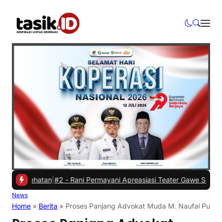
sehatan
|
#2 -
Rani Permayani Apreasiasi Teater Gawe SMKN 3 Tasikma
News
Home
»
Berita
»
Proses Panjang Advokat Muda M. Naufal Putra