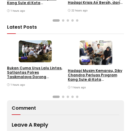
Hadapi Krisis Air Bersih, dari
Kang Sule di Kota
K
Bantuan Darurat hingga
Tasikmalaya
K
Gerakan Reboisasi
22 hours ago
1 hours ago
Latest Posts
Blog
News
Bukan Cuma Urus Lalu Lintas,
P
Hadapi Musim Kemarau, Diky
Satlantas Polres
S
Chandra Perluas Program
Tasikmalaya Dorong
H
Kang Sule di Kota
Ketahanan Pangan Lewat
B
Tasikmalaya
Program SUJUD
1 hours ago
G
1 hours ago
Comment
Leave A Reply