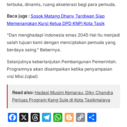
terbuka, dinamis, ruang akselerasi bagi para pemuda.
Baca juga :
Sosok Matang Dhany Tardiwan Siap
Memenangkan Kursi Ketua DPD KNPI Kota Tasik
“Dan menghadapi indonesia emas 2045 Hal itu menjadi
salah tujuan kami dengan menciptakan pemuda yang
berdaya saing.” Bebernya.
Selanjutnya keberlanjutan Pembangunan Pemerintah.
Programnya akan disampaikan ketika penyampaian
visi Misi.(iqbal)
Read also:
Hadapi Musim Kemarau, Diky Chandra
Perluas Program Kang Sule di Kota Tasikmalaya
F
X
T
T
W
Bl
C
S
a
hr
el
h
o
o
h