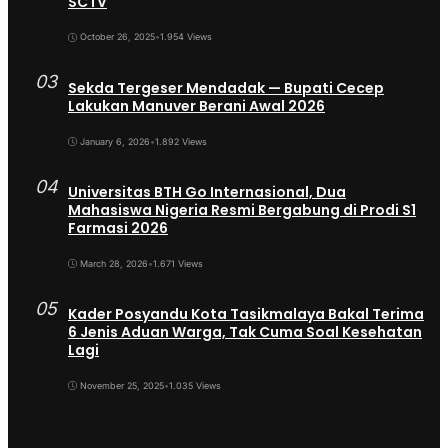
SCTV
October 26, 2025
•
1.954 Views
03
Sekda Tergeser Mendadak — Bupati Cecep
Lakukan Manuver Berani Awal 2026
January 6, 2026
•
1.892 Views
04
Universitas BTH Go Internasional, Dua
Mahasiswa Nigeria Resmi Bergabung di Prodi S1
Farmasi 2026
March 28, 2026
•
1.671 Views
05
Kader Posyandu Kota Tasikmalaya Bakal Terima
6 Jenis Aduan Warga, Tak Cuma Soal Kesehatan
Lagi
November 25, 2025
•
1.035 Views