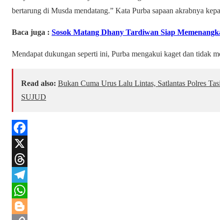
bertarung di Musda mendatang.” Kata Purba sapaan akrabnya kep
Baca juga :
Sosok Matang Dhany Tardiwan Siap Memenangka
Mendapat dukungan seperti ini, Purba mengakui kaget dan tidak 
Read also:
Bukan Cuma Urus Lalu Lintas, Satlantas Polres T
SUJUD
F
a
X
c
T
e
h
T
b
r
e
W