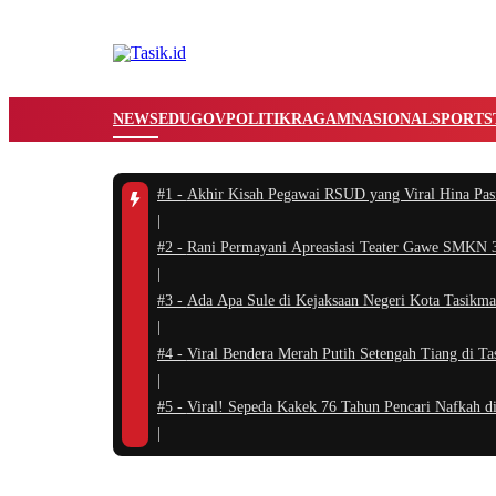
NEWS
EDUGOV
POLITIK
RAGAM
NASIONAL
SPORTS
#1 -
Akhir Kisah Pegawai RSUD yang Viral Hina Pas
|
#2 -
Rani Permayani Apreasiasi Teater Gawe SMKN 3 
|
#3 -
Ada Apa Sule di Kejaksaan Negeri Kota Tasikma
|
#4 -
Viral Bendera Merah Putih Setengah Tiang di T
|
#5 -
Viral! Sepeda Kakek 76 Tahun Pencari Nafkah di
|