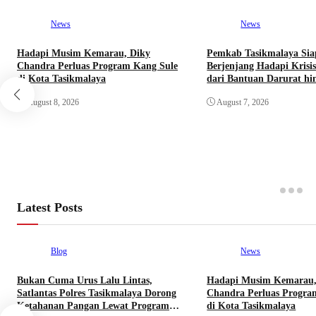
News
News
Hadapi Musim Kemarau, Diky
Pemkab Tasikmalaya Sia
Chandra Perluas Program Kang Sule
Berjenjang Hadapi Krisis
di Kota Tasikmalaya
dari Bantuan Darurat h
Reboisasi
August 8, 2026
August 7, 2026
Latest Posts
Blog
News
Bukan Cuma Urus Lalu Lintas,
Hadapi Musim Kemarau,
Satlantas Polres Tasikmalaya Dorong
Chandra Perluas Progra
Ketahanan Pangan Lewat Program
di Kota Tasikmalaya