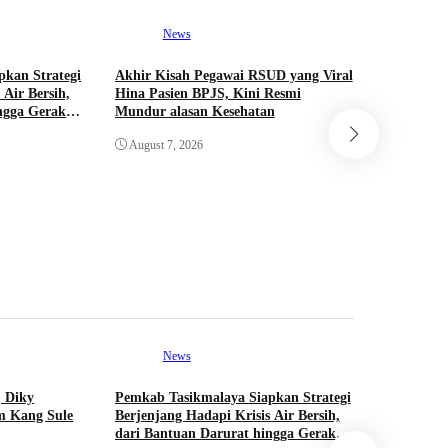
News
pkan Strategi
Akhir Kisah Pegawai RSUD yang Viral
 Air Bersih,
Hina Pasien BPJS, Kini Resmi
ingga Gerakan
Mundur alasan Kesehatan
Ne
August 7, 2026
Wali Kota
Kawasan D
Ditata hi
August 7,
News
Ne
 Diky
Pemkab Tasikmalaya Siapkan Strategi
Akhir Kis
m Kang Sule
Berjenjang Hadapi Krisis Air Bersih,
Hina Pasi
dari Bantuan Darurat hingga Gerakan
Mundur al