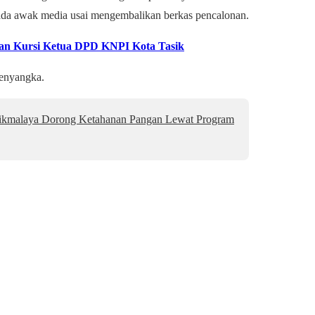
ada awak media usai mengembalikan berkas pencalonan.
n Kursi Ketua DPD KNPI Kota Tasik
menyangka.
asikmalaya Dorong Ketahanan Pangan Lewat Program