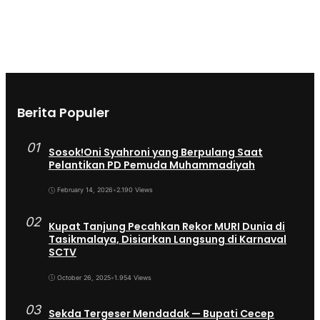
Berita Populer
01
Sosok!Oni Syahroni yang Berpulang Saat
Pelantikan PD Pemuda Muhammadiyah
February 14, 2026
•
2.190 Views
02
Kupat Tanjung Pecahkan Rekor MURI Dunia di
Tasikmalaya, Disiarkan Langsung di Karnaval
SCTV
October 26, 2025
•
1.954 Views
03
Sekda Tergeser Mendadak — Bupati Cecep