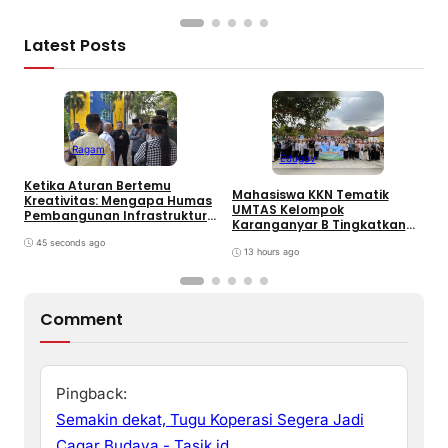
Latest Posts
Ragam
Edugov
Ketika Aturan Bertemu
Mahasiswa KKN Tematik
U
Kreativitas: Mengapa Humas
UMTAS Kelompok
I
Pembangunan Infrastruktur
Karanganyar B Tingkatkan
k
Harus Normatif Sekaligus
PHBS Anak Sekolah Dasar
R
Adaptif?
45 seconds ago
melalui Program GEMILANG
13 hours ago
dan GEMAS
Comment
Pingback:
Semakin dekat, Tugu Koperasi Segera Jadi
Cagar Budaya - Tasik.id