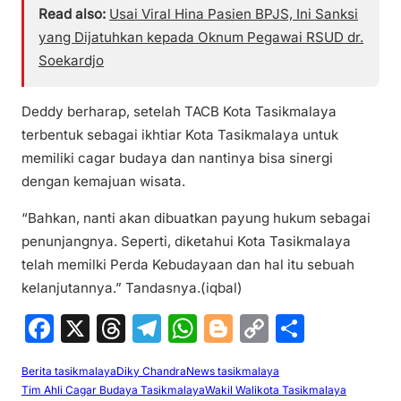
Read also:
Usai Viral Hina Pasien BPJS, Ini Sanksi
yang Dijatuhkan kepada Oknum Pegawai RSUD dr.
Soekardjo
Deddy berharap, setelah TACB Kota Tasikmalaya
terbentuk sebagai ikhtiar Kota Tasikmalaya untuk
memiliki cagar budaya dan nantinya bisa sinergi
dengan kemajuan wisata.
“Bahkan, nanti akan dibuatkan payung hukum sebagai
penunjangnya. Seperti, diketahui Kota Tasikmalaya
telah memilki Perda Kebudayaan dan hal itu sebuah
kelanjutannya.” Tandasnya.(iqbal)
F
X
T
T
W
Bl
C
S
a
hr
el
h
o
o
h
Berita tasikmalaya
Diky Chandra
News tasikmalaya
c
e
e
at
g
p
ar
Tim Ahli Cagar Budaya Tasikmalaya
Wakil Walikota Tasikmalaya