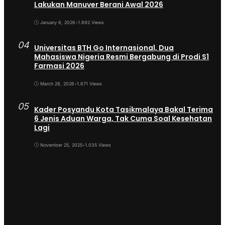
Lakukan Manuver Berani Awal 2026
January 6, 2026
•
1.892 Views
04
Universitas BTH Go Internasional, Dua
Mahasiswa Nigeria Resmi Bergabung di Prodi S1
Farmasi 2026
March 28, 2026
•
1.671 Views
05
Kader Posyandu Kota Tasikmalaya Bakal Terima
6 Jenis Aduan Warga, Tak Cuma Soal Kesehatan
Lagi
November 25, 2025
•
1.035 Views