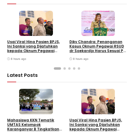
News
News
W
B
Usai Viral Hina Pasien BPJS,
Diky Chandra: Penanganan
T
Ini Sanksi yang Dijatuhkan
Kasus Oknum Pegawai RSUD
8
kepada Oknum Pegawai
dr Soekardjo Harus Sesuai PP
D
RSUD dr. Soekardjo
Disiplin Pegawai
8 hours ago
8 hours ago
Latest Posts
Edugov
News
Mahasiswa KKN Tematik
Usai Viral Hina Pasien BPJS,
D
UMTAS Kelompok
Ini Sanksi yang Dijatuhkan
K
Karanganyar B Tingkatkan
kepada Oknum Pegawai
d
PHBS Anak Sekolah Dasar
RSUD dr. Soekardjo
D