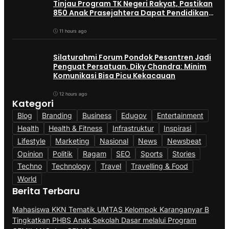
Tinjau Program TK Negeri Rakyat, Pastikan
850 Anak Prasejahtera Dapat Pendidikan
Gratis
11 hours ago
Silaturahmi Forum Pondok Pesantren Jadi
Penguat Persatuan, Diky Chandra: Minim
Komunikasi Bisa Picu Kekacauan
12 hours ago
Kategori
Blog
Branding
Business
Edugov
Entertainment
Health
Health & Fitness
Infrastruktur
Inspirasi
Lifestyle
Marketing
Nasional
News
Newsbeat
Opinion
Politik
Ragam
SEO
Sports
Stories
Techno
Technology
Travel
Travelling & Food
World
Berita Terbaru
Mahasiswa KKN Tematik UMTAS Kelompok Karanganyar B
Tingkatkan PHBS Anak Sekolah Dasar melalui Program