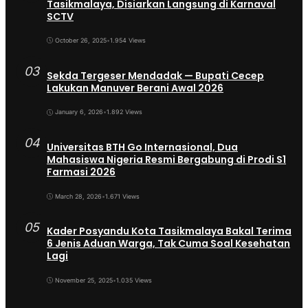
Tasikmalaya, Disiarkan Langsung di Karnaval
SCTV
October 26, 2025
•
1.954 Views
03
Sekda Tergeser Mendadak — Bupati Cecep
Lakukan Manuver Berani Awal 2026
January 6, 2026
•
1.892 Views
04
Universitas BTH Go Internasional, Dua
Mahasiswa Nigeria Resmi Bergabung di Prodi S1
Farmasi 2026
March 28, 2026
•
1.671 Views
05
Kader Posyandu Kota Tasikmalaya Bakal Terima
6 Jenis Aduan Warga, Tak Cuma Soal Kesehatan
Lagi
November 25, 2025
•
1.035 Views