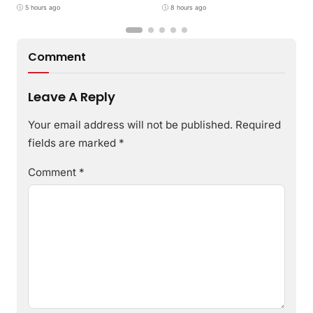
melalui Program GEMILANG
5 hours ago
8 hours ago
dan GEMAS
Comment
Leave A Reply
Your email address will not be published.
Required
fields are marked
*
Comment
*