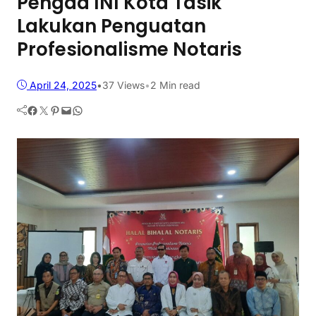
Pengda INI Kota Tasik
Lakukan Penguatan
Profesionalisme Notaris
April 24, 2025
•
37
Views
•
2 Min read
Facebook
Twitter
Pinterest
Mail
WhatsApp