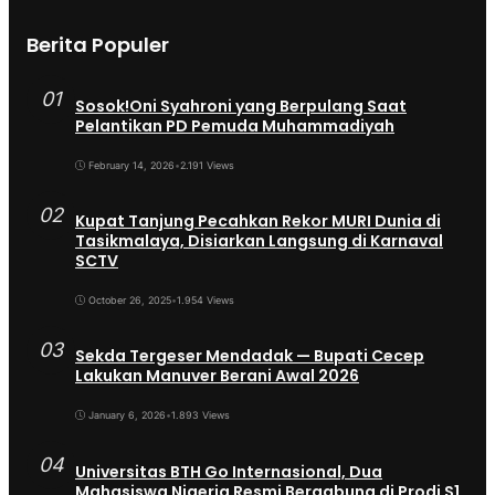
Berita Populer
01
Sosok!Oni Syahroni yang Berpulang Saat
Pelantikan PD Pemuda Muhammadiyah
February 14, 2026
•
2.191 Views
02
Kupat Tanjung Pecahkan Rekor MURI Dunia di
Tasikmalaya, Disiarkan Langsung di Karnaval
SCTV
October 26, 2025
•
1.954 Views
03
Sekda Tergeser Mendadak — Bupati Cecep
Lakukan Manuver Berani Awal 2026
January 6, 2026
•
1.893 Views
04
Universitas BTH Go Internasional, Dua
Mahasiswa Nigeria Resmi Bergabung di Prodi S1