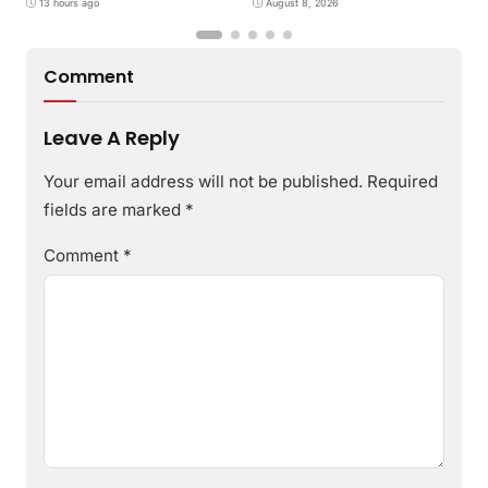
Umur
13 hours ago
August 8, 2026
P
Comment
Leave A Reply
Your email address will not be published.
Required
fields are marked
*
Comment
*