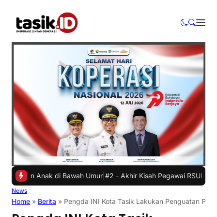
kan Anak di Bawah Umur
|
#2 -
Akhir Kisah Pegawai RSUD yang Viral H
News
Home
»
Berita
»
Pengda INI Kota Tasik Lakukan Penguatan Profe