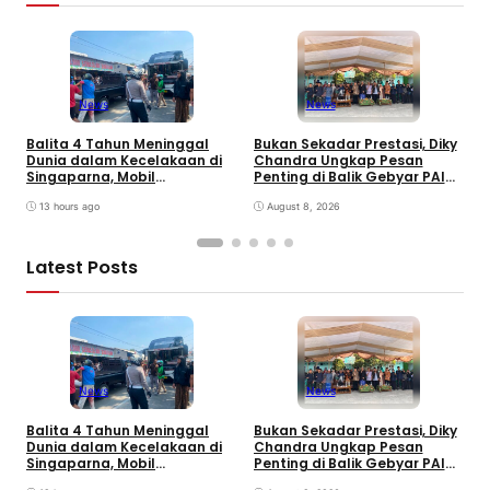
News
News
Balita 4 Tahun Meninggal
Bukan Sekadar Prestasi, Diky
T
Dunia dalam Kecelakaan di
Chandra Ungkap Pesan
T
Singaparna, Mobil
Penting di Balik Gebyar PAI
P
Dikemudikan Anak di Bawah
INU Tasikmalaya
D
Umur
13 hours ago
August 8, 2026
P
Latest Posts
News
News
Balita 4 Tahun Meninggal
Bukan Sekadar Prestasi, Diky
T
Dunia dalam Kecelakaan di
Chandra Ungkap Pesan
T
Singaparna, Mobil
Penting di Balik Gebyar PAI
P
Dikemudikan Anak di Bawah
INU Tasikmalaya
D