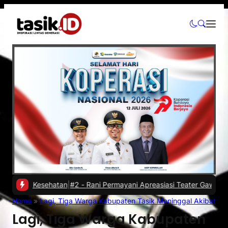
an Kesehatan
|
#2 -
Rani Permayani Apreasiasi Teater Gawe SMKN 3 Ta
Home
»
Lagi, Tiga Warga Kabupaten Tasik Meninggal Akibat T
Lagi, Tiga Warga Kabupaten