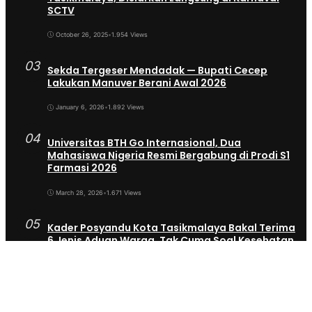
SCTV
October 26, 2025
•
1.954 Views
03
Sekda Tergeser Mendadak — Bupati Cecep
Lakukan Manuver Berani Awal 2026
January 6, 2026
•
1.892 Views
04
Universitas BTH Go Internasional, Dua
Mahasiswa Nigeria Resmi Bergabung di Prodi S1
Farmasi 2026
March 28, 2026
•
1.671 Views
05
Kader Posyandu Kota Tasikmalaya Bakal Terima
6 Jenis Aduan Warga, Tak Cuma Soal Kesehatan
Lagi
November 25, 2025
•
1.035 Views