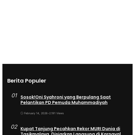
Berita Populer
01
Sosok!Oni Syahroni yang Berpulang Saat
Pelantikan PD Pemuda Muhammadiyah
February 14, 2026
•
2.191 Views
02
Kupat Tanjung Pecahkan Rekor MURI Dunia di
Tasikmalaya, Disiarkan Langsung di Karnaval