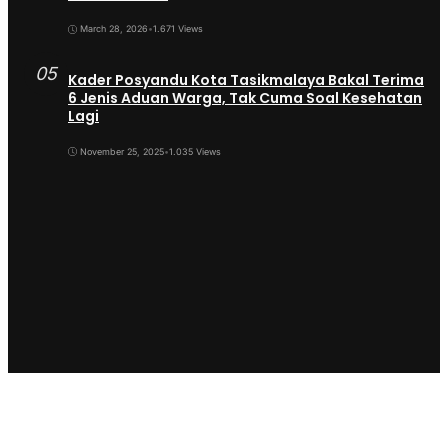
March 28, 2026
•
1.671 Views
05
Kader Posyandu Kota Tasikmalaya Bakal Terima
6 Jenis Aduan Warga, Tak Cuma Soal Kesehatan
Lagi
November 25, 2025
•
1.035 Views