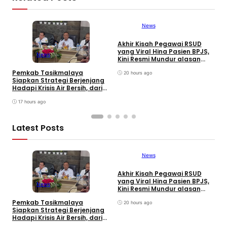
News
Akhir Kisah Pegawai RSUD
W
yang Viral Hina Pasien BPJS,
K
News
Kini Resmi Mundur alasan
J
Kesehatan
B
Pemkab Tasikmalaya
20 hours ago
Siapkan Strategi Berjenjang
Hadapi Krisis Air Bersih, dari
Bantuan Darurat hingga
Gerakan Reboisasi
17 hours ago
Latest Posts
News
Akhir Kisah Pegawai RSUD
W
yang Viral Hina Pasien BPJS,
K
News
Kini Resmi Mundur alasan
J
Kesehatan
B
Pemkab Tasikmalaya
20 hours ago
Siapkan Strategi Berjenjang
Hadapi Krisis Air Bersih, dari
Bantuan Darurat hingga