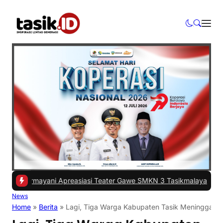
ermayani Apreasiasi Teater Gawe SMKN 3 Tasikmalaya Tampil di ISI
News
Home
»
Berita
»
Lagi, Tiga Warga Kabupaten Tasik Meninggal A