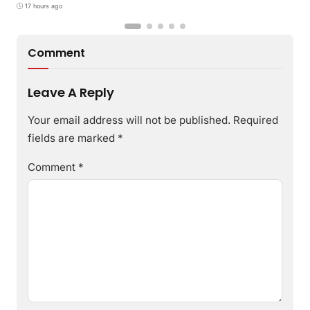
Gerakan Reboisasi
17 hours ago
Comment
Leave A Reply
Your email address will not be published.
Required
fields are marked
*
Comment
*