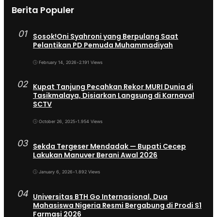
Berita Populer
01
Sosok!Oni Syahroni yang Berpulang Saat
Pelantikan PD Pemuda Muhammadiyah
February 14, 2026
•
2.191 Views
02
Kupat Tanjung Pecahkan Rekor MURI Dunia di
Tasikmalaya, Disiarkan Langsung di Karnaval
SCTV
October 26, 2025
•
1.954 Views
03
Sekda Tergeser Mendadak — Bupati Cecep
Lakukan Manuver Berani Awal 2026
January 6, 2026
•
1.892 Views
04
Universitas BTH Go Internasional, Dua
Mahasiswa Nigeria Resmi Bergabung di Prodi S1
Farmasi 2026