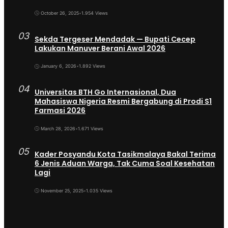
October 26, 2025
•
1.954 Views
03
Sekda Tergeser Mendadak — Bupati Cecep
Lakukan Manuver Berani Awal 2026
January 6, 2026
•
1.892 Views
04
Universitas BTH Go Internasional, Dua
Mahasiswa Nigeria Resmi Bergabung di Prodi S1
Farmasi 2026
March 28, 2026
•
1.671 Views
05
Kader Posyandu Kota Tasikmalaya Bakal Terima
6 Jenis Aduan Warga, Tak Cuma Soal Kesehatan
Lagi
November 25, 2025
•
1.035 Views