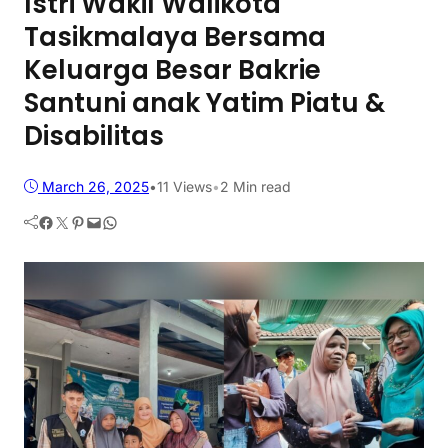
Istri Wakil Walikota
Tasikmalaya Bersama
Keluarga Besar Bakrie
Santuni anak Yatim Piatu &
Disabilitas
March 26, 2025
•
11
Views
•
2 Min read
Facebook
Twitter
Pinterest
Mail
WhatsApp