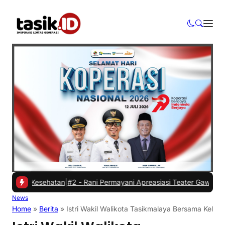
 Kesehatan
|
#2 -
Rani Permayani Apreasiasi Teater Gawe SMKN 3 Tasi
News
Home
»
Berita
»
Istri Wakil Walikota Tasikmalaya Bersama Keluar