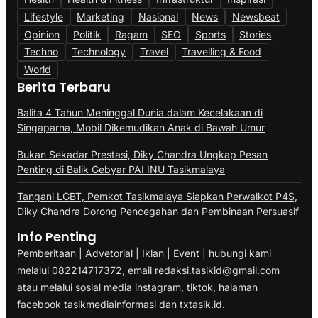
Lifestyle
Marketing
Nasional
News
Newsbeat
Opinion
Politik
Ragam
SEO
Sports
Stories
Techno
Technology
Travel
Travelling & Food
World
Berita Terbaru
Balita 4 Tahun Meninggal Dunia dalam Kecelakaan di
Singaparna, Mobil Dikemudikan Anak di Bawah Umur
Bukan Sekadar Prestasi, Diky Chandra Ungkap Pesan
Penting di Balik Gebyar PAI INU Tasikmalaya
Tangani LGBT, Pemkot Tasikmalaya Siapkan Perwalkot P4S,
Diky Chandra Dorong Pencegahan dan Pembinaan Persuasif
Info Penting
Pemberitaan | Advetorial | Iklan | Event | hubungi kami
melalui 082214717372, email redaksi.tasikid@gmail.com
atau melalui sosial media instagram, tiktok, halaman
facebook tasikmediainformasi dan txtasik.id.