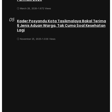
March 28, 2026
•
1.672 Views
05
Kader Posyandu Kota Tasikmalaya Bakal Terima
6 Jenis Aduan Warga, Tak Cuma Soal Kesehatan
Lagi
November 25, 2025
•
1.036 Views