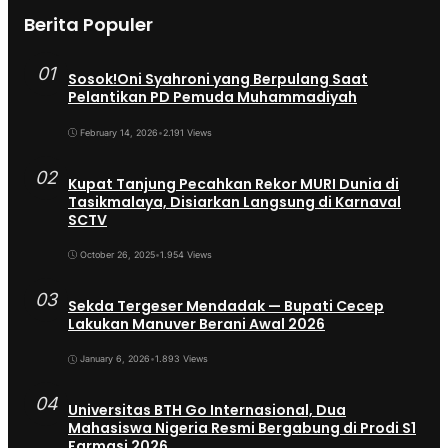
Berita Populer
01
Sosok!Oni Syahroni yang Berpulang Saat
Pelantikan PD Pemuda Muhammadiyah
February 14, 2026
•
2.191 Views
02
Kupat Tanjung Pecahkan Rekor MURI Dunia di
Tasikmalaya, Disiarkan Langsung di Karnaval
SCTV
October 26, 2025
•
1.954 Views
03
Sekda Tergeser Mendadak — Bupati Cecep
Lakukan Manuver Berani Awal 2026
January 6, 2026
•
1.893 Views
04
Universitas BTH Go Internasional, Dua
Mahasiswa Nigeria Resmi Bergabung di Prodi S1
Farmasi 2026