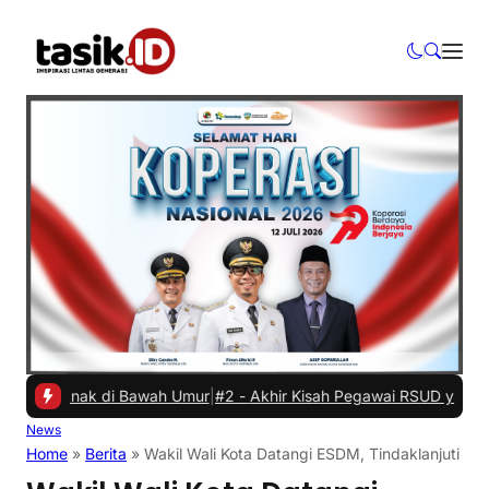
n Anak di Bawah Umur
|
#2 -
Akhir Kisah Pegawai RSUD yang Viral Hin
News
Home
»
Berita
»
Wakil Wali Kota Datangi ESDM, Tindaklanjuti La