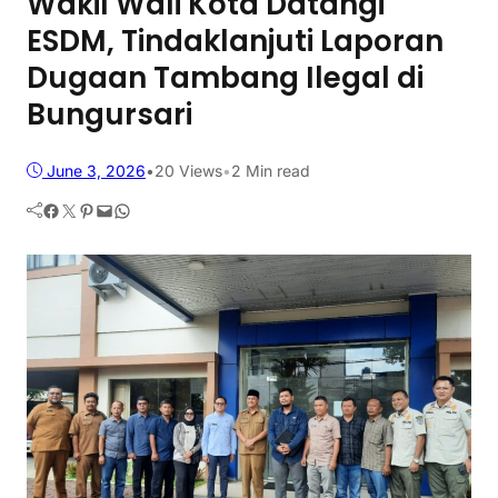
Wakil Wali Kota Datangi
ESDM, Tindaklanjuti Laporan
Dugaan Tambang Ilegal di
Bungursari
June 3, 2026
•
20
Views
•
2 Min read
Facebook
Twitter
Pinterest
Mail
WhatsApp