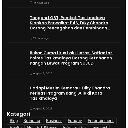
19 hours ago
Tangani LGBT, Pemkot Tasikmalaya
Siapkan Perwalkot P4S, Diky Chandra
Dorong Pencegahan dan Pembinaan
Persuasif
22 hours ago
Bukan Cuma Urus Lalu Lintas, Satlantas
Polres Tasikmalaya Dorong Ketahanan
Pangan Lewat Program SUJUD
August 8, 2026
Hadapi Musim Kemarau, Diky Chandra
Perluas Program Kang Sule di Kota
Tasikmalaya
August 8, 2026
Kategori
Blog
Branding
Business
Edugov
Entertainment
Health
Health & Fitness
Infrastruktur
Inspirasi