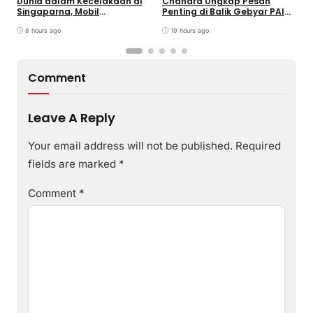
Dunia dalam Kecelakaan di
Chandra Ungkap Pesan
T
Singaparna, Mobil
Penting di Balik Gebyar PAI
P
Dikemudikan Anak di Bawah
INU Tasikmalaya
D
Umur
8 hours ago
19 hours ago
P
Comment
Leave A Reply
Your email address will not be published.
Required
fields are marked
*
Comment
*