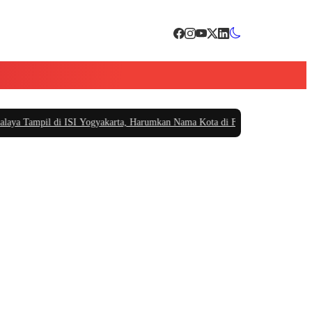
Tampil di ISI Yogyakarta, Harumkan Nama Kota di Festival Teater Remaja N