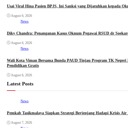
Usai Viral Hina Pasien BPJS, Ini Sanksi yang Dijatuhkan kepada 
August 6, 2026
News
Diky Chandra: Penanganan Kasus Oknum Pegawai RSUD dr Soekardj
August 6, 2026
News
Wali Kota Viman Bersama Bunda PAUD Tinjau Program TK Negeri Ra
Pendidikan Gratis
August 6, 2026
Latest Posts
News
Pemkab Tasikmalaya Siapkan Strategi Berjenjang Hadapi Krisis Air 
August 7, 2026