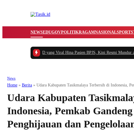
NEWS
EDUGOV
POLITIK
RAGAM
NASIONAL
SPORTS
Kisah Pegawai RSUD yang Viral Hina Pasien BPJS, Kini Resmi Mundur alasa
News
Home
»
Berita
»
Udara Kabupaten Tasikmalaya Terbersih di Indonesia, 
Udara Kabupaten Tasikmalay
Indonesia, Pemkab Ganden
Penghijauan dan Pengelola