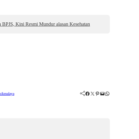
n BPJS, Kini Resmi Mundur alasan Kesehatan
Facebook
Twitter
Pinterest
Mail
WhatsApp
asikmalaya