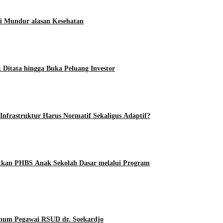
i Mundur alasan Kesehatan
Ditata hingga Buka Peluang Investor
frastruktur Harus Normatif Sekaligus Adaptif?
an PHBS Anak Sekolah Dasar melalui Program
Oknum Pegawai RSUD dr. Soekardjo