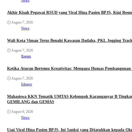
News
Akhir Kisah Pegawai RSUD yang Viral Hina Pasien BPJS, Kini Resm
August 7, 2026
News
Wali Kota Viman Terus Benahi Kawasan Dadaha, PKL Jogging Track 
August 7, 2026
Ragam
Ketika Aturan Bertemu Kreativitas: Mengapa Humas Pembangunan In
August 7, 2026
Edugov
Mahasiswa KKN Tematik UMTAS Kelompok Karanganyar B Tingkatk
GEMILANG dan GEMAS
August 6, 2026
News
Usai Viral Hina Pasien BPJS, Ini Sanksi yang Dijatuhkan kepada 