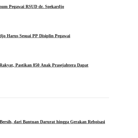
Oknum Pegawai RSUD dr. Soekardjo
o Harus Sesuai PP Disiplin Pegawai
kyat, Pastikan 850 Anak Prasejahtera Dapat
Bersih, dari Bantuan Darurat hingga Gerakan Reboisasi