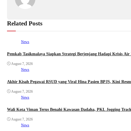
Related Posts
News
Pemkab Tasikmalaya Siapkan Strategi Berjenjang Hadapi Krisis Air 
August 7, 2026
News
Akhir Kisah Pegawai RSUD yang Viral Hina Pasien BPJS, Kini Resm
August 7, 2026
News
Wali Kota Viman Terus Benahi Kawasan Dadaha, PKL Jogging Track 
August 7, 2026
News