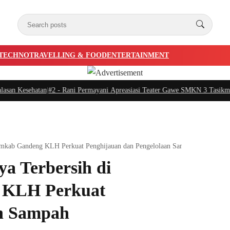
TECHNO
TRAVELLING & FOOD
ENTERTAINMENT
n Kesehatan
|
#2 -
Rani Permayani Apreasiasi Teater Gawe SMKN 3 Tasikmalaya 
Pemkab Gandeng KLH Perkuat Penghijauan dan Pengelolaan Sampah
a Terbersih di
g KLH Perkuat
an Sampah