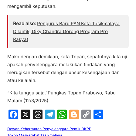
mengambil keputusan.
Read also:
Pengurus Baru PAN Kota Tasikmalaya
Dilantik, Diky Chandra Dorong Program Pro
Rakyat
Maka dengan demikian, kata Topan, sepatutnya kita uji
apakah penyelenggara melakukan tindakan yang
merugikan tersebut dengan unsur kesengajaan dan
atau kelalain.
“Kita tunggu saja.”Pungkas Topan Prabowo, Rabu
Malam (12/3/2025).
F
X
T
T
W
Bl
C
S
a
hr
el
h
o
o
h
Dewan Kehormatan Penyelenggara Pemilu
DKPP
c
e
e
at
g
p
ar
Tokoh Masyarakat Tasikmalaya