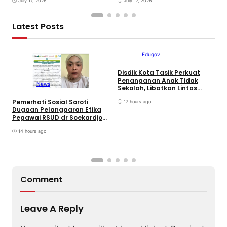
ke-25 Partai
July 17, 2026
July 17, 2026
Latest Posts
Edugov
Disdik Kota Tasik Perkuat
M
Penanganan Anak Tidak
D
News
Sekolah, Libatkan Lintas
P
Sektoral & Relawan
D
Pemerhati Sosial Soroti
Muhammadiyah. Wali Kota
17 hours ago
Dugaan Pelanggaran Etika
Viman : Superteam
Pegawai RSUD dr Soekardjo
Disinyalir Anak Pejabat?
14 hours ago
Comment
Leave A Reply