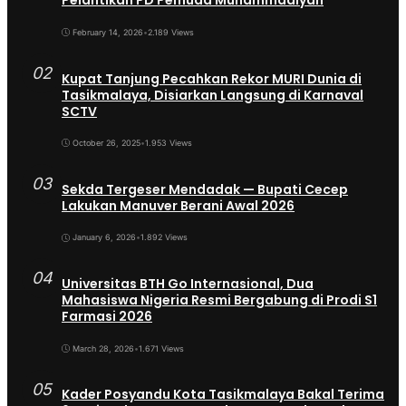
Pelantikan PD Pemuda Muhammadiyah
February 14, 2026
•
2.189 Views
02
Kupat Tanjung Pecahkan Rekor MURI Dunia di
Tasikmalaya, Disiarkan Langsung di Karnaval
SCTV
October 26, 2025
•
1.953 Views
03
Sekda Tergeser Mendadak — Bupati Cecep
Lakukan Manuver Berani Awal 2026
January 6, 2026
•
1.892 Views
04
Universitas BTH Go Internasional, Dua
Mahasiswa Nigeria Resmi Bergabung di Prodi S1
Farmasi 2026
March 28, 2026
•
1.671 Views
05
Kader Posyandu Kota Tasikmalaya Bakal Terima