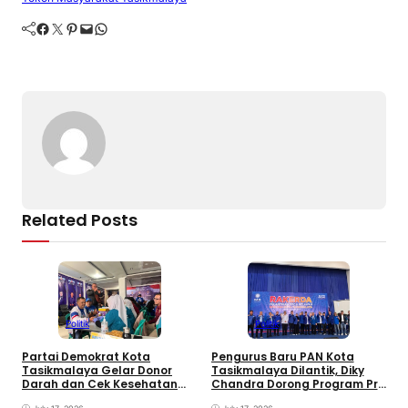
e
a
gr
s
g
y
e
Facebook
Twitter
Pinterest
Mail
WhatsApp
b
d
a
A
er
Li
o
s
m
p
n
o
p
k
k
Related Posts
Politik
Politik
Partai Demokrat Kota
Pengurus Baru PAN Kota
W
Tasikmalaya Gelar Donor
Tasikmalaya Dilantik, Diky
P
Darah dan Cek Kesehatan
Chandra Dorong Program Pro
F
Gratis, Awali Rangkaian HUT
Rakyat
P