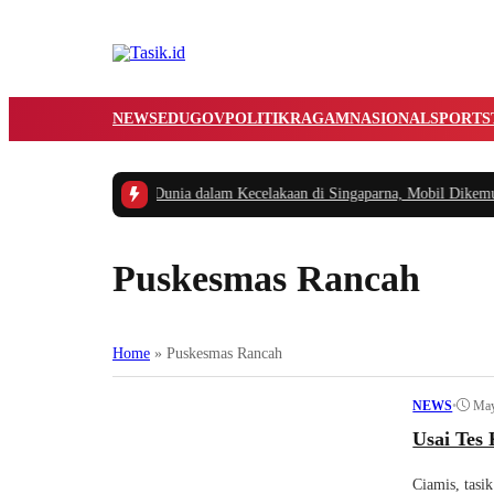
NEWS
EDUGOV
POLITIK
RAGAM
NASIONAL
SPORTS
a 4 Tahun Meninggal Dunia dalam Kecelakaan di Singaparna, Mobil Dikemud
Puskesmas Rancah
Home
»
Puskesmas Rancah
•
May
NEWS
Usai Tes 
Ciamis, tasi