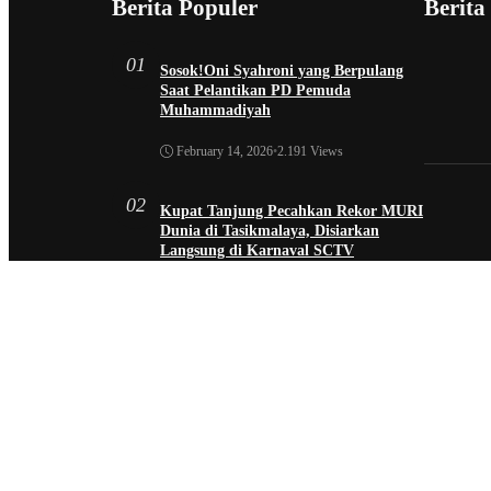
Berita Populer
Berita
01
Sosok!Oni Syahroni yang Berpulang
Saat Pelantikan PD Pemuda
Muhammadiyah
February 14, 2026
•
2.191 Views
02
Kupat Tanjung Pecahkan Rekor MURI
Dunia di Tasikmalaya, Disiarkan
Langsung di Karnaval SCTV
October 26, 2025
•
1.954 Views
03
Sekda Tergeser Mendadak — Bupati
Cecep Lakukan Manuver Berani Awal
2026
January 6, 2026
•
1.893 Views
04