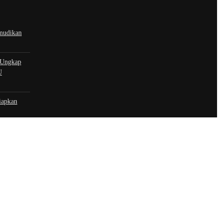
emudikan
 Ungkap
U
iapkan
t | hubungi
 sosial
book