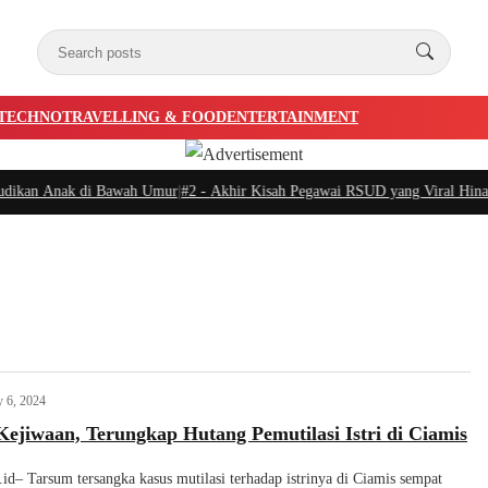
TECHNO
TRAVELLING & FOOD
ENTERTAINMENT
ikan Anak di Bawah Umur
|
#2 -
Akhir Kisah Pegawai RSUD yang Viral Hina Pas
 6, 2024
Kejiwaan, Terungkap Hutang Pemutilasi Istri di Ciamis
k.id– Tarsum tersangka kasus mutilasi terhadap istrinya di Ciamis sempat