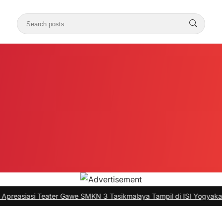
si Teater Gawe SMKN 3 Tasikmalaya Tampil di ISI Yogyakarta, Harum