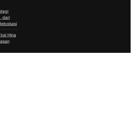
tegi
, dari
Reboisasi
ral Hina
lasan
wasan
a hingga
Event |
72, email
elalui
alaman
n