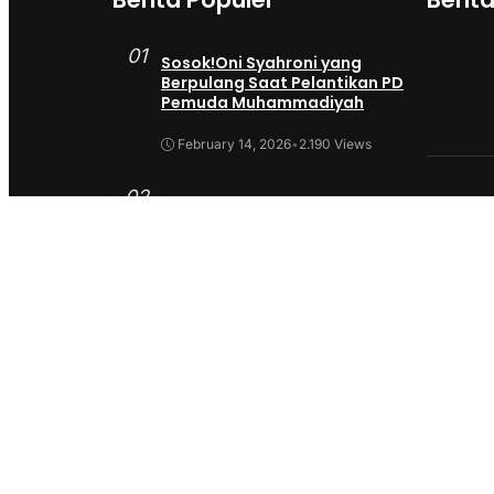
01
Sosok!Oni Syahroni yang
Berpulang Saat Pelantikan PD
Pemuda Muhammadiyah
February 14, 2026
•
2.190 Views
02
Kupat Tanjung Pecahkan Rekor
MURI Dunia di Tasikmalaya,
Disiarkan Langsung di Karnaval
SCTV
October 26, 2025
•
1.954 Views
03
Sekda Tergeser Mendadak —
Bupati Cecep Lakukan Manuver
Berani Awal 2026
January 6, 2026
•
1.892 Views
04
Universitas BTH Go