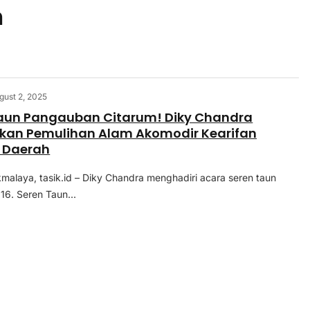
m
gust 2, 2025
aun Pangauban Citarum! Diky Chandra
kan Pemulihan Alam Akomodir Kearifan
 Daerah
kmalaya, tasik.id – Diky Chandra menghadiri acara seren taun
16. Seren Taun...