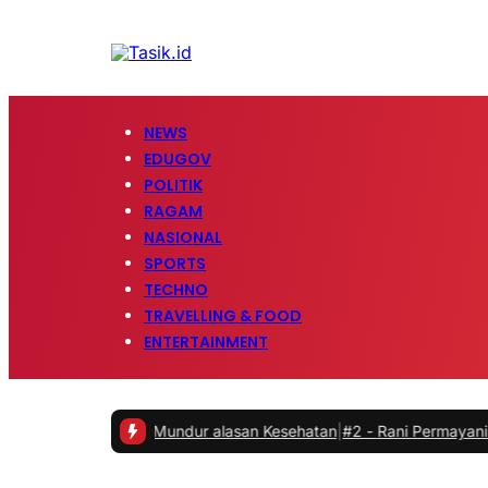
NEWS
EDUGOV
POLITIK
RAGAM
NASIONAL
SPORTS
TECHNO
TRAVELLING & FOOD
ENTERTAINMENT
, Kini Resmi Mundur alasan Kesehatan
|
#2 -
Rani Permayani Apreasia