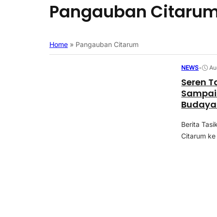
Pangauban Citaru
Home
»
Pangauban Citarum
NEWS
•
Au
Seren T
Sampai
Budaya
Berita Tasi
Citarum ke 