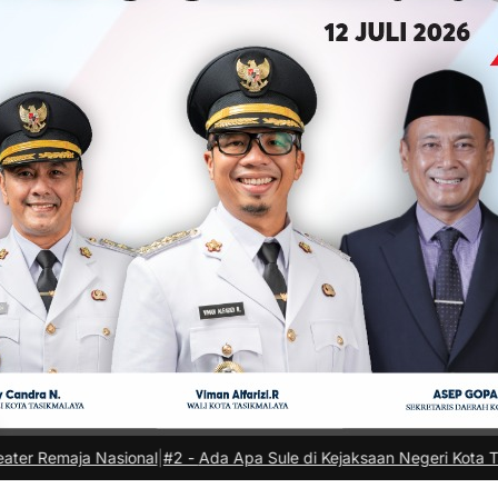
sional
|
#2 -
Ada Apa Sule di Kejaksaan Negeri Kota Tasikmalaya?
|
#3