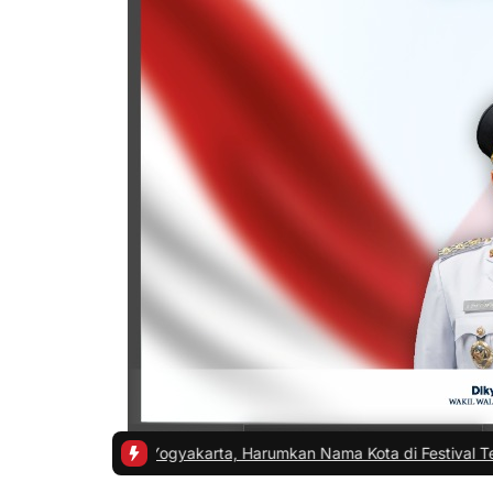
 ISI Yogyakarta, Harumkan Nama Kota di Festival Teater Remaja Na