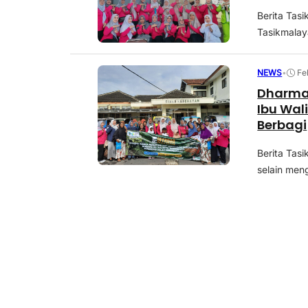
Berita Tasi
Tasikmalay
NEWS
•
Fe
Dharma 
Ibu Wal
Berbagi
Berita Tasi
selain men