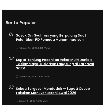
Berita Populer
01
Sosok!Oni Syahroni yang Berpulang Saat
Pelantikan PD Pemuda Muhammadiyah
February 14, 2026
•
2.190 Views
02
Kupat Tanjung Pecahkan Rekor MURI Dunia di
Tasikmalaya, Disiarkan Langsung di Karnaval
SCTV
October 26, 2025
•
1.954 Views
03
Sekda Tergeser Mendadak — Bupati Cecep
Lakukan Manuver Berani Awal 2026
January 6, 2026
•
1.892 Views