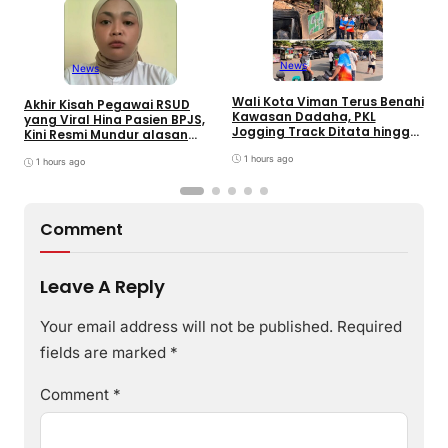
K
K
News
News
P
H
Wali Kota Viman Terus Benahi
A
Akhir Kisah Pegawai RSUD
Kawasan Dadaha, PKL
yang Viral Hina Pasien BPJS,
Jogging Track Ditata hingga
Kini Resmi Mundur alasan
Buka Peluang Investor
Kesehatan
1 hours ago
1 hours ago
Comment
Leave A Reply
Your email address will not be published.
Required
fields are marked
*
Comment
*