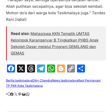
Allah pulihkan secepatnya, agar bisa sekolah kembali.
Mohon do’a dari warga kota Tasikmalaya juga.” Tandas
Rani.(iqbal)
Read also:
Mahasiswa KKN Tematik UMTAS
Kelompok Karanganyar B Tingkatkan PHBS Anak
Sekolah Dasar melalui Program GEMILANG dan
GEMAS
F
X
T
T
W
Bl
C
S
a
hr
el
h
o
o
h
Berita tasikmalaya
Diky Chandra
News tasikmalaya
Rani Permayani
c
e
e
at
g
p
ar
TP PKK Kota Tasikmalaya
e
a
gr
s
g
y
e
Facebook
Twitter
Pinterest
Mail
WhatsApp
b
d
a
A
er
Li
o
s
m
p
n