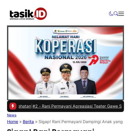
ehatan
|
#2 -
Rani Permayani Apreasiasi Teater Gawe SMKN 3 Tasikmala
News
Home
»
Berita
»
Sigap! Rani Permayani Dampingi Anak yang aka