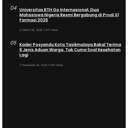
04
Universitas BTH Go Internasional, Dua
Mahasiswa Nigeria Resmi Bergabung di Prodi S1
Farmasi 2026
March 28, 2026
•
1.671 Views
05
Kader Posyandu Kota Tasikmalaya Bakal Terima
6 Jenis Aduan Warga, Tak Cuma Soal Kesehatan
Lagi
November 25, 2025
•
1.035 Views