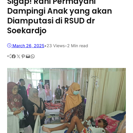
Sigap! Rani Permayani
Dampingi Anak yang akan
Diamputasi di RSUD dr
Soekardjo
March 26, 2025
•
23
Views
•
2 Min read
Facebook
Twitter
Pinterest
Mail
WhatsApp