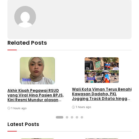
o
p
k
k
Related Posts
News
News
Wali Kota Viman Terus Benahi
U
Akhir Kisah Pegawai RSUD
Kawasan Dadaha, PKL
I
yang Viral Hina Pasien BPJS,
Jogging Track Ditata hingga
k
Kini Resmi Mundur alasan
Buka Peluang Investor
R
Kesehatan
1 hours ago
1 hours ago
Latest Posts