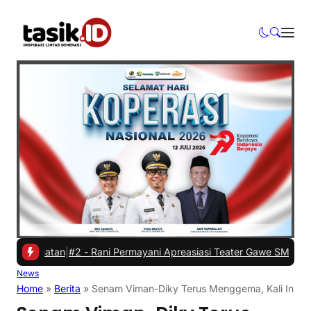
hatan
|
#2 -
Rani Permayani Apreasiasi Teater Gawe SMKN 3 Tasikmala
News
Home
»
Berita
»
Senam Viman-Diky Terus Menggema, Kali Ini B