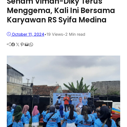
Senam Viman-Diky Terus
Menggema, Kali Ini Bersama
Karyawan RS Syifa Medina
October 11, 2024
•
19
Views
•
2 Min read
Facebook
Twitter
Pinterest
Mail
WhatsApp