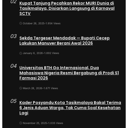
02
Kupat Tanjung Pecahkan Rekor MURI Dunia di
Tasikmalaya, Disiarkan Langsung di Karnaval
SCTV
October 26, 2025
•
1.954 Views
03
Sekda Tergeser Mendadak — Bupati Cecep
Lakukan Manuver Berani Awal 2026
January 6, 2026
•
1.892 Views
04
Universitas BTH Go Internasional, Dua
Mahasiswa Nigeria Resmi Bergabung di Prodi S1
Farmasi 2026
March 28, 2026
•
1.671 Views
05
Kader Posyandu Kota Tasikmalaya Bakal Terima
6 Jenis Aduan Warga, Tak Cuma Soal Kesehatan
Lagi
November 25, 2025
•
1.035 Views