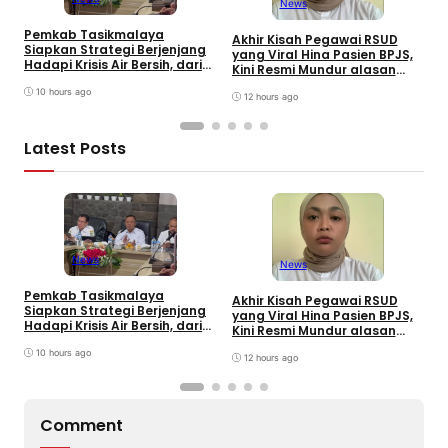
News
Pemkab Tasikmalaya
W
Akhir Kisah Pegawai RSUD
Siapkan Strategi Berjenjang
K
yang Viral Hina Pasien BPJS,
Hadapi Krisis Air Bersih, dari
J
Kini Resmi Mundur alasan
Bantuan Darurat hingga
B
Kesehatan
Gerakan Reboisasi
10 hours ago
12 hours ago
Latest Posts
News
News
Pemkab Tasikmalaya
W
Akhir Kisah Pegawai RSUD
Siapkan Strategi Berjenjang
K
yang Viral Hina Pasien BPJS,
Hadapi Krisis Air Bersih, dari
J
Kini Resmi Mundur alasan
Bantuan Darurat hingga
B
Kesehatan
Gerakan Reboisasi
10 hours ago
12 hours ago
Comment