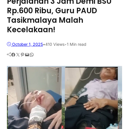
Perjalanan 3 Jam Demi BSU
Rp.600 Ribu, Guru PAUD
Tasikmalaya Malah
Kecelakaan!
October 1, 2025
•
410
Views
•
1 Min read
Facebook
Twitter
Pinterest
Mail
WhatsApp