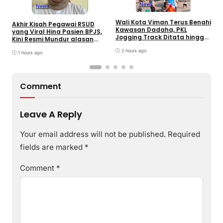
K
News
News
P
H
Wali Kota Viman Terus Benahi
A
Akhir Kisah Pegawai RSUD
Kawasan Dadaha, PKL
yang Viral Hina Pasien BPJS,
Jogging Track Ditata hingga
Kini Resmi Mundur alasan
Buka Peluang Investor
Kesehatan
2 hours ago
1 hours ago
Comment
Leave A Reply
Your email address will not be published.
Required
fields are marked
*
Comment
*