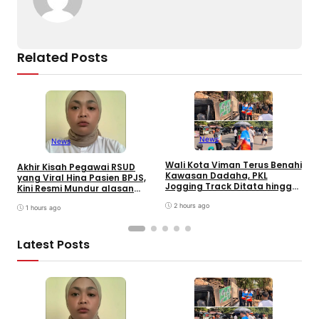
Related Posts
News
News
Wali Kota Viman Terus Benahi
U
Akhir Kisah Pegawai RSUD
Kawasan Dadaha, PKL
I
yang Viral Hina Pasien BPJS,
Jogging Track Ditata hingga
k
Kini Resmi Mundur alasan
Buka Peluang Investor
R
Kesehatan
2 hours ago
1 hours ago
Latest Posts
K