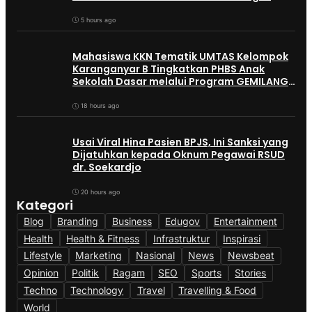
Adaptif?
5 hours ago
Mahasiswa KKN Tematik UMTAS Kelompok
Karanganyar B Tingkatkan PHBS Anak
Sekolah Dasar melalui Program GEMILANG
dan GEMAS
18 hours ago
Usai Viral Hina Pasien BPJS, Ini Sanksi yang
Dijatuhkan kepada Oknum Pegawai RSUD
dr. Soekardjo
20 hours ago
Kategori
Blog
Branding
Business
Edugov
Entertainment
Health
Health & Fitness
Infrastruktur
Inspirasi
Lifestyle
Marketing
Nasional
News
Newsbeat
Opinion
Politik
Ragam
SEO
Sports
Stories
Techno
Technology
Travel
Travelling & Food
World