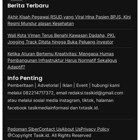
Berita Terbaru
Akhir Kisah Pegawai RSUD yang Viral Hina Pasien BPJS, Kini
Resmi Mundur alasan Kesehatan
Wali Kota Viman Terus Benahi Kawasan Dadaha, PKL
Jogging Track Ditata hingga Buka Peluang Investor
Ketika Aturan Bertemu Kreativitas: Mengapa Humas
Pembangunan Infrastruktur Harus Normatif Sekaligus
Adaptif?
Info Penting
Pemberitaan | Advetorial | Iklan | Event | hubungi kami
melalui 082214717372, email redaksi.tasikid@gmail.com
atau melalui sosial media instagram, tiktok, halaman
facebook tasikmediainformasi dan txtasik.id.
Pedoman Siber
Contact Us
About Us
Privacy Policy
@Copyright Tasik.id. All Rights Reserved