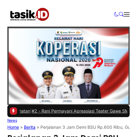
sehatan
|
#2 -
Rani Permayani Apreasiasi Teater Gawe SMKN 3 Tasikma
News
Home
»
Berita
»
Perjalanan 3 Jam Demi BSU Rp.600 Ribu, Guru