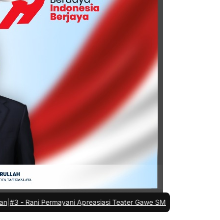
ni Apreasiasi Teater Gawe SMKN 3 Tasikmalaya Tampil di ISI Yogya