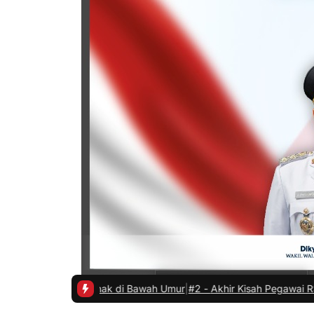
Anak di Bawah Umur
|
#2 -
Akhir Kisah Pegawai RSUD yang Viral Hina 