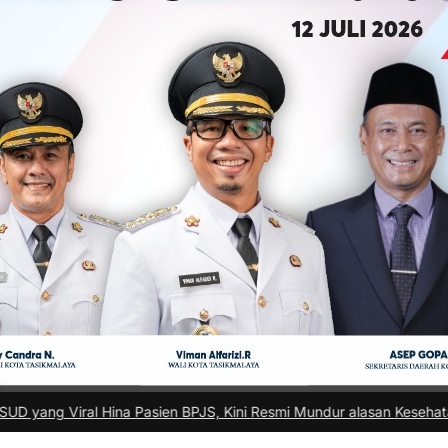
Pasien BPJS, Kini Resmi Mundur alasan Kesehatan
|
#3 -
Rani Permaya