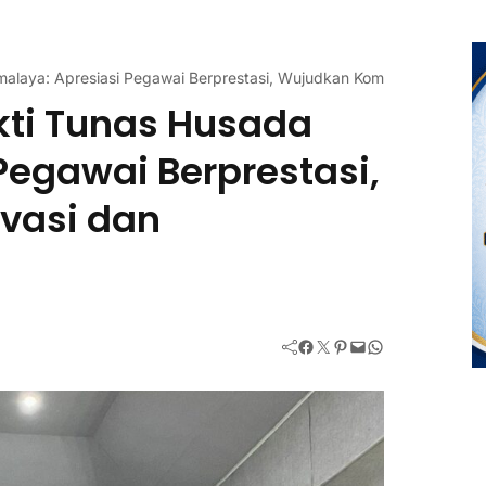
alaya: Apresiasi Pegawai Berprestasi, Wujudkan Komitmen Inovasi 
kti Tunas Husada
Pegawai Berprestasi,
vasi dan
Facebook
Twitter
Pinterest
Mail
WhatsApp