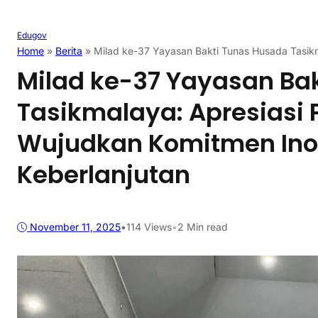
Edugov
Home
»
Berita
»
Milad ke-37 Yayasan Bakti Tunas Husada Tasikm
Milad ke-37 Yayasan Ba
Tasikmalaya: Apresiasi 
Wujudkan Komitmen Ino
Keberlanjutan
November 11, 2025
•
114
Views
•
2 Min read