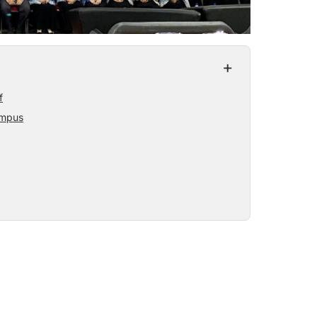
+
f
ampus