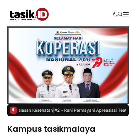
dur alasan Kesehatan
|
#2 -
Rani Permayani Apreasiasi Teater Gawe S
Kampus tasikmalaya