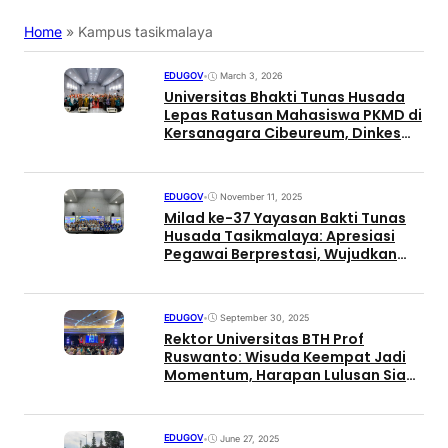
Home
»
Kampus tasikmalaya
EDUGOV
•
March 3, 2026
Universitas Bhakti Tunas Husada
Lepas Ratusan Mahasiswa PKMD di
Kersanagara Cibeureum, Dinkes
Dorong Deteksi Dini PTM
EDUGOV
•
November 11, 2025
Milad ke-37 Yayasan Bakti Tunas
Husada Tasikmalaya: Apresiasi
Pegawai Berprestasi, Wujudkan
Komitmen Inovasi dan
Keberlanjutan
EDUGOV
•
September 30, 2025
Rektor Universitas BTH Prof
Ruswanto: Wisuda Keempat Jadi
Momentum, Harapan Lulusan Siap
Bersaing di Dunia Kerja
EDUGOV
•
June 27, 2025