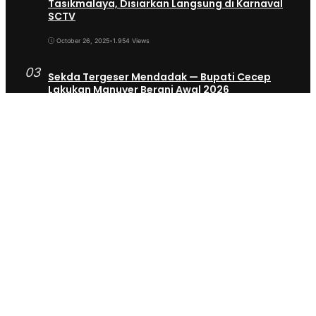
Tasikmalaya, Disiarkan Langsung di Karnaval
SCTV
October 26, 2025
•
1.954 Views
03
Sekda Tergeser Mendadak — Bupati Cecep
Lakukan Manuver Berani Awal 2026
January 6, 2026
•
1.892 Views
04
Universitas BTH Go Internasional, Dua
Mahasiswa Nigeria Resmi Bergabung di Prodi S1
Farmasi 2026
March 28, 2026
•
1.671 Views
05
Kader Posyandu Kota Tasikmalaya Bakal Terima
6 Jenis Aduan Warga, Tak Cuma Soal Kesehatan
Lagi
November 25, 2025
•
1.035 Views