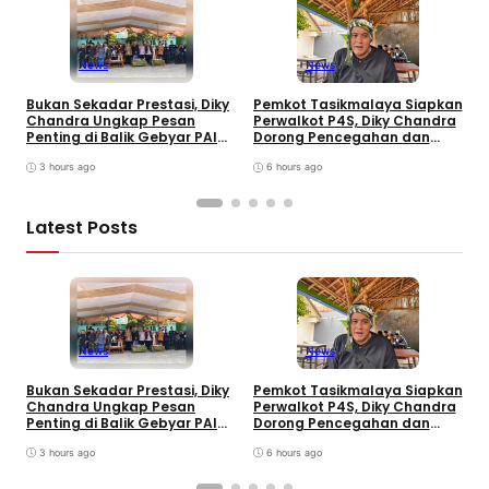
News
News
Bukan Sekadar Prestasi, Diky
Pemkot Tasikmalaya Siapkan
H
Chandra Ungkap Pesan
Perwalkot P4S, Diky Chandra
C
Penting di Balik Gebyar PAI
Dorong Pencegahan dan
K
INU Tasikmalaya
Pembinaan Persuasif
T
3 hours ago
6 hours ago
Latest Posts
B
S
News
News
T
K
Bukan Sekadar Prestasi, Diky
Pemkot Tasikmalaya Siapkan
P
Chandra Ungkap Pesan
Perwalkot P4S, Diky Chandra
Penting di Balik Gebyar PAI
Dorong Pencegahan dan
INU Tasikmalaya
Pembinaan Persuasif
3 hours ago
6 hours ago