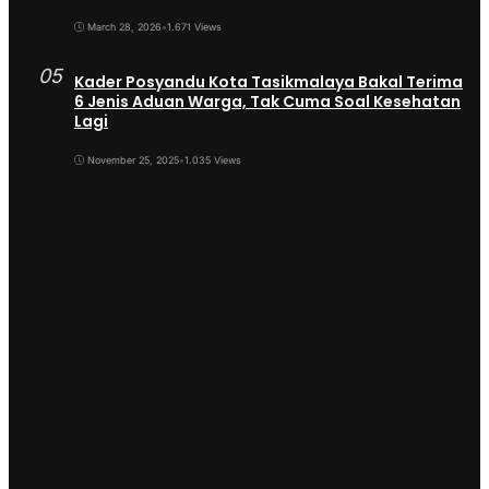
March 28, 2026
•
1.671 Views
05
Kader Posyandu Kota Tasikmalaya Bakal Terima
6 Jenis Aduan Warga, Tak Cuma Soal Kesehatan
Lagi
November 25, 2025
•
1.035 Views