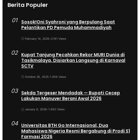
Berita Populer
01
Sosok!Oni Syahroni yang Berpulang Saat
Pelantikan PD Pemuda Muhammadiyah
February 14, 2026
•
2.191 Views
02
Kupat Tanjung Pecahkan Rekor MURI Dunia di
Tasikmalaya, Disiarkan Langsung di Karnaval
SCTV
October 26, 2025
•
1.954 Views
03
Sekda Tergeser Mendadak — Bupati Cecep
Lakukan Manuver Berani Awal 2026
January 6, 2026
•
1.892 Views
04
Universitas BTH Go Internasional, Dua
Mahasiswa Nigeria Resmi Bergabung di Prodi S1
Farmasi 2026