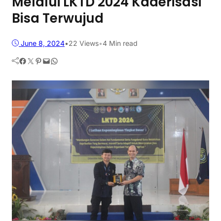
Melalui LKTD 2024 Kaderisasi
Bisa Terwujud
June 8, 2024
•
22
Views
•
4 Min read
Facebook
Twitter
Pinterest
Mail
WhatsApp