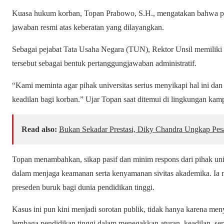
Kuasa hukum korban, Topan Prabowo, S.H., mengatakan bahwa pih
jawaban resmi atas keberatan yang dilayangkan.
Sebagai pejabat Tata Usaha Negara (TUN), Rektor Unsil memiliki
tersebut sebagai bentuk pertanggungjawaban administratif.
“Kami meminta agar pihak universitas serius menyikapi hal ini d
keadilan bagi korban.” Ujar Topan saat ditemui di lingkungan kam
Read also:
Bukan Sekadar Prestasi, Diky Chandra Ungkap Pes
Topan menambahkan, sikap pasif dan minim respons dari pihak un
dalam menjaga keamanan serta kenyamanan sivitas akademika. Ia
preseden buruk bagi dunia pendidikan tinggi.
Kasus ini pun kini menjadi sorotan publik, tidak hanya karena meny
lembaga pendidikan tinggi dalam menegakkan aturan, keadilan, sert