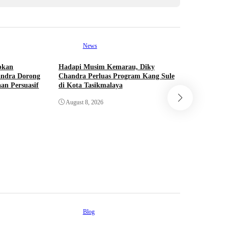
News
pkan
Hadapi Musim Kemarau, Diky
andra Dorong
Chandra Perluas Program Kang Sule
an Persuasif
di Kota Tasikmalaya
Ne
August 8, 2026
Pemkab Ta
Berjenjang
dari Bant
Reboisasi
August 7,
Blog
Ne