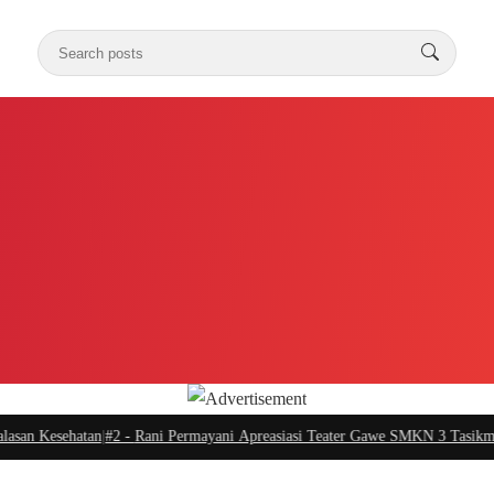
 Kesehatan
|
#2 -
Rani Permayani Apreasiasi Teater Gawe SMKN 3 Tasikmalaya 