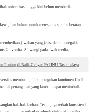
ak universitas hingga kini belum memberikan
 kewajiban hukum untuk merespons surat keberatan
an memberikan jawaban yang jelas, demi menegakkan
pus Universitas Siliwangi pada awak media.
an Penting di Balik Gebyar PAI INU Tasikmalaya
iversitas membuat publik meragukan komitmen Unsil
 menilai penanganan yang lamban dapat menimbulkan
angkut hak-hak korban. Tetapi juga terkait konsistensi
a perlindungan terhadap seluruh sivitas akademika.