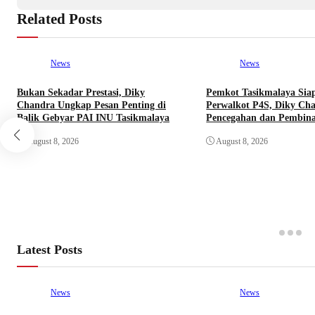
Related Posts
News
News
Bukan Sekadar Prestasi, Diky
Pemkot Tasikmalaya Sia
Chandra Ungkap Pesan Penting di
Perwalkot P4S, Diky Ch
Balik Gebyar PAI INU Tasikmalaya
Pencegahan dan Pembina
August 8, 2026
August 8, 2026
Latest Posts
News
News