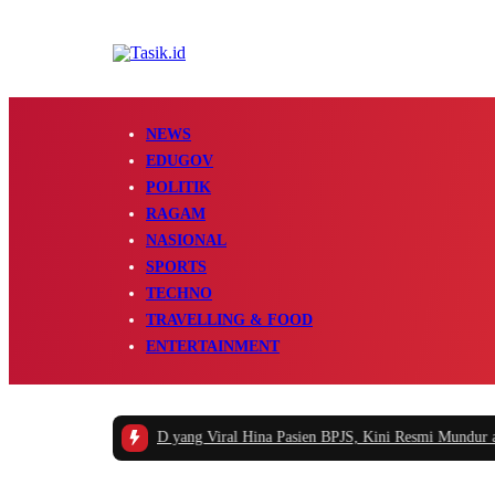
NEWS
EDUGOV
POLITIK
RAGAM
NASIONAL
SPORTS
TECHNO
TRAVELLING & FOOD
ENTERTAINMENT
Kisah Pegawai RSUD yang Viral Hina Pasien BPJS, Kini Resmi Mundur alasan