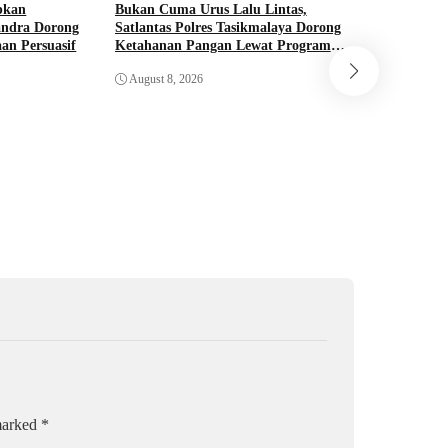
pkan
Bukan Cuma Urus Lalu Lintas,
Hadapi M
andra Dorong
Satlantas Polres Tasikmalaya Dorong
Chandra P
an Persuasif
Ketahanan Pangan Lewat Program
di Kota T
SUJUD
August 8, 2026
August 8,
 marked
*