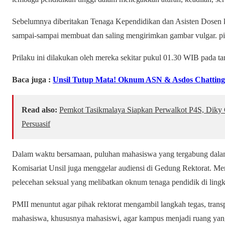
Sebelumnya diberitakan Tenaga Kependidikan dan Asisten Dosen k
sampai-sampai membuat dan saling mengirimkan gambar vulgar. piha
Prilaku ini dilakukan oleh mereka sekitar pukul 01.30 WIB pada ta
Baca juga :
Unsil Tutup Mata! Oknum ASN & Asdos Chatting
Read also:
Pemkot Tasikmalaya Siapkan Perwalkot P4S, Diky
Persuasif
Dalam waktu bersamaan, puluhan mahasiswa yang tergabung dala
Komisariat Unsil juga menggelar audiensi di Gedung Rektorat. Me
pelecehan seksual yang melibatkan oknum tenaga pendidik di lin
PMII menuntut agar pihak rektorat mengambil langkah tegas, tran
mahasiswa, khususnya mahasiswi, agar kampus menjadi ruang yang 