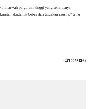
gkut marwah perguruan tinggi yang seharusnya
gkungan akademik bebas dari tindakan asusila,” tegas
Facebook
Twitter
Pinterest
Mail
WhatsApp