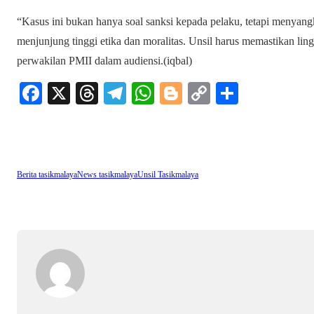
“Kasus ini bukan hanya soal sanksi kepada pelaku, tetapi menyan
menjunjung tinggi etika dan moralitas. Unsil harus memastikan lin
perwakilan PMII dalam audiensi.(iqbal)
Fa
X
T
Te
W
Bl
C
S
ce
hr
le
ha
og
op
ha
bo
ea
gr
ts
ge
y
re
ok
ds
a
A
r
Li
Berita tasikmalaya
News tasikmalaya
Unsil Tasikmalaya
m
pp
nk