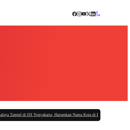
Tampil di ISI Yogyakarta, Harumkan Nama Kota di Festival Teater Remaja Na