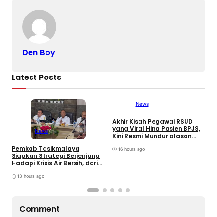
o
s
m
p
n
o
p
k
k
Den Boy
Latest Posts
News
Akhir Kisah Pegawai RSUD
W
yang Viral Hina Pasien BPJS,
K
News
Kini Resmi Mundur alasan
J
Kesehatan
B
Pemkab Tasikmalaya
16 hours ago
Siapkan Strategi Berjenjang
Hadapi Krisis Air Bersih, dari
Bantuan Darurat hingga
Gerakan Reboisasi
13 hours ago
Comment