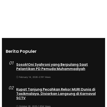
Berita Populer
01
Sosok!Oni Syahroni yang Berpulang Saat
Pelantikan PD Pemuda Muhammadiyah
February 14, 2026
•
2.191 Views
02
Kupat Tanjung Pecahkan Rekor MURI Dunia di
Tasikmalaya, Disiarkan Langsung di Karnaval
SCTV
October 26, 2025
•
1.954 Views