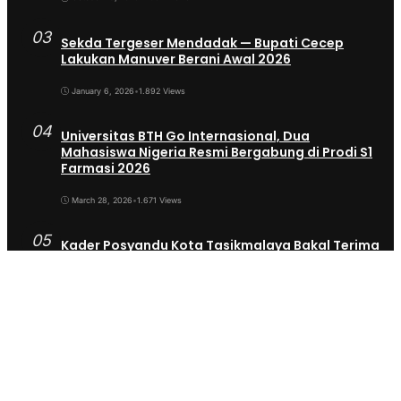
03
Sekda Tergeser Mendadak — Bupati Cecep
Lakukan Manuver Berani Awal 2026
January 6, 2026
•
1.892 Views
04
Universitas BTH Go Internasional, Dua
Mahasiswa Nigeria Resmi Bergabung di Prodi S1
Farmasi 2026
March 28, 2026
•
1.671 Views
05
Kader Posyandu Kota Tasikmalaya Bakal Terima
6 Jenis Aduan Warga, Tak Cuma Soal Kesehatan
Lagi
November 25, 2025
•
1.035 Views