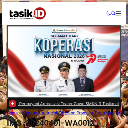
ni Permayani Apreasiasi Teater Gawe SMKN 3 Tasikmalaya Tampil di
Home
»
Kemendikbudristek Pastikan Pramuka Tetap Menjadi Eks
IMG-20240401-WA0012