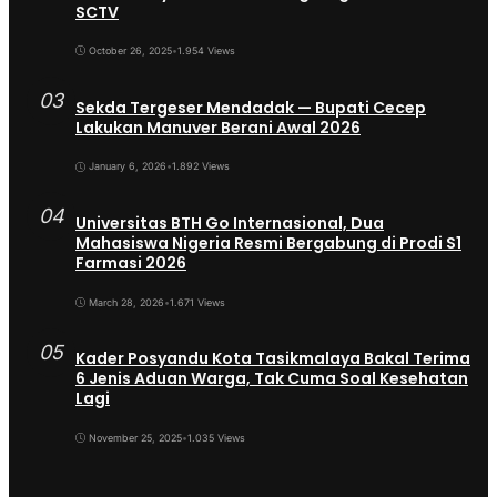
SCTV
October 26, 2025
•
1.954 Views
03
Sekda Tergeser Mendadak — Bupati Cecep
Lakukan Manuver Berani Awal 2026
January 6, 2026
•
1.892 Views
04
Universitas BTH Go Internasional, Dua
Mahasiswa Nigeria Resmi Bergabung di Prodi S1
Farmasi 2026
March 28, 2026
•
1.671 Views
05
Kader Posyandu Kota Tasikmalaya Bakal Terima
6 Jenis Aduan Warga, Tak Cuma Soal Kesehatan
Lagi
November 25, 2025
•
1.035 Views