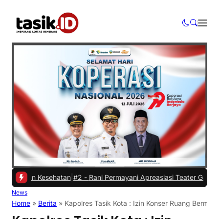
an Kesehatan
|
#2 -
Rani Permayani Apreasiasi Teater Gawe SMKN 3 Ta
News
Home
»
Berita
»
Kapolres Tasik Kota : Izin Konser Ruang Bermu