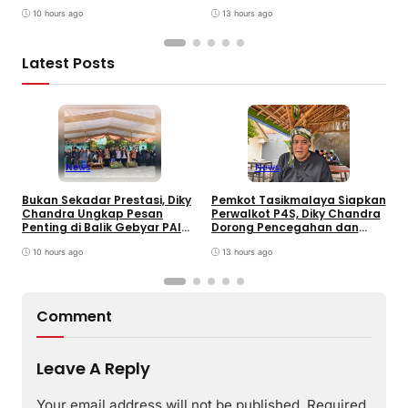
INU Tasikmalaya
Pembinaan Persuasif
T
10 hours ago
13 hours ago
Latest Posts
News
News
B
Bukan Sekadar Prestasi, Diky
Pemkot Tasikmalaya Siapkan
S
Chandra Ungkap Pesan
Perwalkot P4S, Diky Chandra
T
Penting di Balik Gebyar PAI
Dorong Pencegahan dan
K
INU Tasikmalaya
Pembinaan Persuasif
P
10 hours ago
13 hours ago
Comment
Leave A Reply
Your email address will not be published.
Required