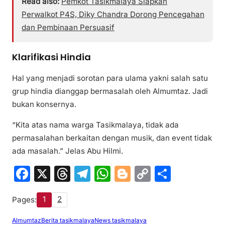
Read also:
Pemkot Tasikmalaya Siapkan
Perwalkot P4S, Diky Chandra Dorong Pencegahan
dan Pembinaan Persuasif
Klarifikasi Hindia
Hal yang menjadi sorotan para ulama yakni salah satu
grup hindia dianggap bermasalah oleh Almumtaz. Jadi
bukan konsernya.
“Kita atas nama warga Tasikmalaya, tidak ada
permasalahan berkaitan dengan musik, dan event tidak
ada masalah.” Jelas Abu Hilmi.
F
X
T
T
W
Bl
C
S
a
hr
el
h
o
o
h
1
2
Pages:
c
e
e
at
g
p
ar
e
a
gr
s
g
y
e
Almumtaz
Berita tasikmalaya
News tasikmalaya