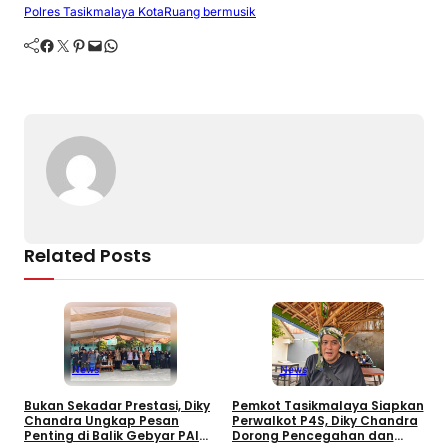
Polres Tasikmalaya Kota
Ruang bermusik
b
d
a
A
er
Li
Facebook
Twitter
Pinterest
Mail
WhatsApp
o
s
m
p
n
o
p
k
k
Related Posts
News
News
Bukan Sekadar Prestasi, Diky
Pemkot Tasikmalaya Siapkan
H
Chandra Ungkap Pesan
Perwalkot P4S, Diky Chandra
C
Penting di Balik Gebyar PAI
Dorong Pencegahan dan
K