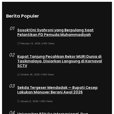
Berita Populer
01
Sosok!Oni Syahroni yang Berpulang Saat
Pelantikan PD Pemuda Muhammadiyah
February 14, 2026
•
2.190 Views
02
Kupat Tanjung Pecahkan Rekor MURI Dunia di
Tasikmalaya, Disiarkan Langsung di Karnaval
SCTV
October 26, 2025
•
1.954 Views
03
Sekda Tergeser Mendadak — Bupati Cecep
Lakukan Manuver Berani Awal 2026
January 6, 2026
•
1.892 Views
04