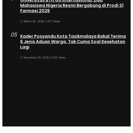
Universitas BTH Go Internasional, Dua
Mahasiswa Nigeria Resmi Bergabung di Prodi S1
Farmasi 2026
March 28, 2026
•
1.671 Views
05
Kader Posyandu Kota Tasikmalaya Bakal Terima
6 Jenis Aduan Warga, Tak Cuma Soal Kesehatan
Lagi
November 25, 2025
•
1.035 Views