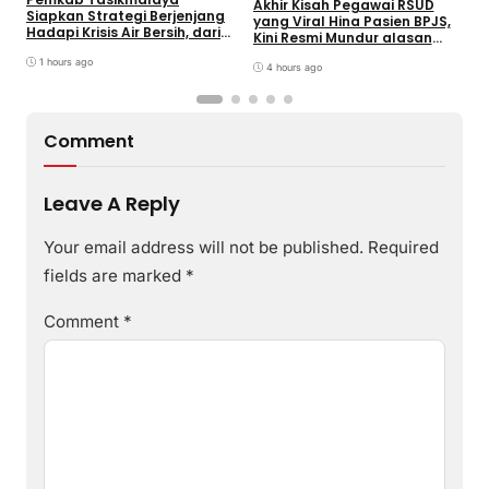
W
Akhir Kisah Pegawai RSUD
Siapkan Strategi Berjenjang
K
yang Viral Hina Pasien BPJS,
Hadapi Krisis Air Bersih, dari
J
Kini Resmi Mundur alasan
Bantuan Darurat hingga
B
Kesehatan
Gerakan Reboisasi
1 hours ago
4 hours ago
Comment
Leave A Reply
Your email address will not be published.
Required
fields are marked
*
Comment
*