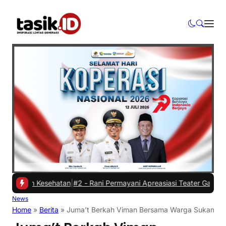
an Kesehatan
|
#2 -
Rani Permayani Apreasiasi Teater Gawe SMKN 3 Ta
News
Home
»
Berita
»
Juma’t Berkah Viman Bersama Warga Sukamaju K