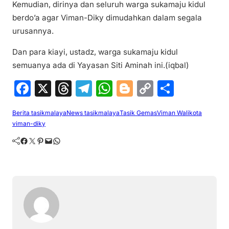
Kemudian, dirinya dan seluruh warga sukamaju kidul
berdo’a agar Viman-Diky dimudahkan dalam segala
urusannya.
Dan para kiayi, ustadz, warga sukamaju kidul
semuanya ada di Yayasan Siti Aminah ini.(iqbal)
F
X
T
T
W
Bl
C
S
a
hr
el
h
o
o
h
Berita tasikmalaya
News tasikmalaya
Tasik Gemas
Viman Walikota
c
e
e
at
g
p
ar
viman-diky
e
a
gr
s
g
y
e
Facebook
Twitter
Pinterest
Mail
WhatsApp
b
d
a
A
er
Li
o
s
m
p
n
o
p
k
k