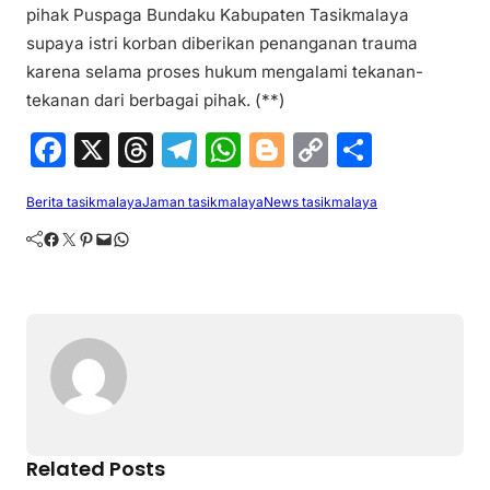
pihak Puspaga Bundaku Kabupaten Tasikmalaya
supaya istri korban diberikan penanganan trauma
karena selama proses hukum mengalami tekanan-
tekanan dari berbagai pihak. (**)
F
X
T
T
W
Bl
C
S
a
hr
el
h
o
o
h
Berita tasikmalaya
Jaman tasikmalaya
News tasikmalaya
c
e
e
at
g
p
ar
Facebook
Twitter
Pinterest
Mail
WhatsApp
e
a
gr
s
g
y
e
b
d
a
A
er
Li
o
s
m
p
n
o
p
k
k
Related Posts