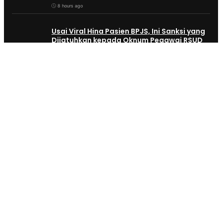
8 hours ago
Usai Viral Hina Pasien BPJS, Ini Sanksi yang
Dijatuhkan kepada Oknum Pegawai RSUD
dr. Soekardjo
10 hours ago
Diky Chandra: Penanganan Kasus Oknum
Pegawai RSUD dr Soekardjo Harus Sesuai
PP Disiplin Pegawai
10 hours ago
Wali Kota Viman Bersama Bunda PAUD
Tinjau Program TK Negeri Rakyat, Pastikan
850 Anak Prasejahtera Dapat Pendidikan
Gratis
14 hours ago
Silaturahmi Forum Pondok Pesantren Jadi