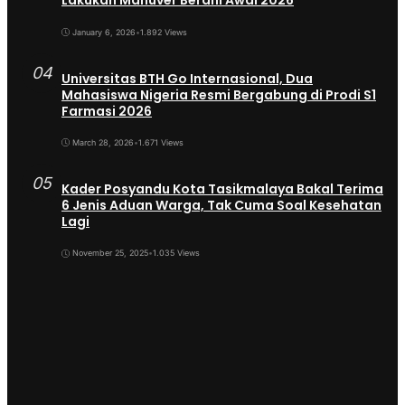
Lakukan Manuver Berani Awal 2026
January 6, 2026
•
1.892 Views
04
Universitas BTH Go Internasional, Dua
Mahasiswa Nigeria Resmi Bergabung di Prodi S1
Farmasi 2026
March 28, 2026
•
1.671 Views
05
Kader Posyandu Kota Tasikmalaya Bakal Terima
6 Jenis Aduan Warga, Tak Cuma Soal Kesehatan
Lagi
November 25, 2025
•
1.035 Views