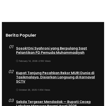
Berita Populer
01
Sosok!Oni Syahroni yang Berpulang Saat
Pelantikan PD Pemuda Muhammadiyah
February 14, 2026
•
2.190 Views
02
Kupat Tanjung Pecahkan Rekor MURI Dunia di
Tasikmalaya, Disiarkan Langsung di Karnaval
SCTV
October 26, 2025
•
1.954 Views
03
Sekda Tergeser Mendadak — Bupati Cecep