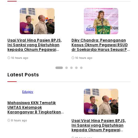
News
News
W
B
Usai Viral Hina Pasien BPJS,
Diky Chandra: Penanganan
T
Ini Sanksi yang Dijatuhkan
Kasus Oknum Pegawai RSUD
8
kepada Oknum Pegawai
dr Soekardjo Harus Sesuai PP
D
RSUD dr. Soekardjo
Disiplin Pegawai
10 hours ago
10 hours ago
Latest Posts
Edugov
Mahasiswa KKN Tematik
UMTAS Kelompok
News
Karanganyar B Tingkatkan
PHBS Anak Sekolah Dasar
Usai Viral Hina Pasien BPJS,
D
melalui Program GEMILANG
8 hours ago
Ini Sanksi yang Dijatuhkan
K
dan GEMAS
kepada Oknum Pegawai
d
RSUD dr. Soekardjo
D