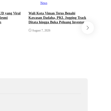
News
UD yang Viral
Wali Kota Viman Terus Benahi
Resmi
Kawasan Dadaha, PKL Jogging Track
n
Ditata hingga Buka Peluang Investor
Ra
August 7, 2026
Ketika At
Mengapa 
Infrastru
Sekaligus 
August 7,