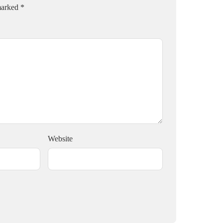
 marked
*
Website