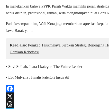
Ia menekankan bahwa PPPK Paruh Waktu memiliki peran strategis 
harus disiplin, profesional, ramah, serta menghidupkan nilai B
Pada kesempatan itu, Wali Kota juga memberikan apresiasi kepada
Jawa Barat, yaitu:
Read also:
Pemkab Tasikmalaya Siapkan Strategi Berjenjang Had
Gerakan Reboisasi
• Sovi Solhah, Juara I kategori The Future Leader
• Epi Mulyana , Finalis kategori Inspiratif
F
a
X