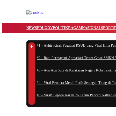
NEWS
EDUGOV
POLITIK
RAGAM
NASIONAL
SPORTS
#1 -
Akhir Kisah Pegawai RSUD yang Viral Hina Pas
|
#2 -
Rani Permayani Apreasiasi Teater Gawe SMKN 3 
|
#3 -
Ada Apa Sule di Kejaksaan Negeri Kota Tasikma
|
#4 -
Viral Bendera Merah Putih Setengah Tiang di T
|
#5 -
Viral! Sepeda Kakek 76 Tahun Pencari Nafkah di
|