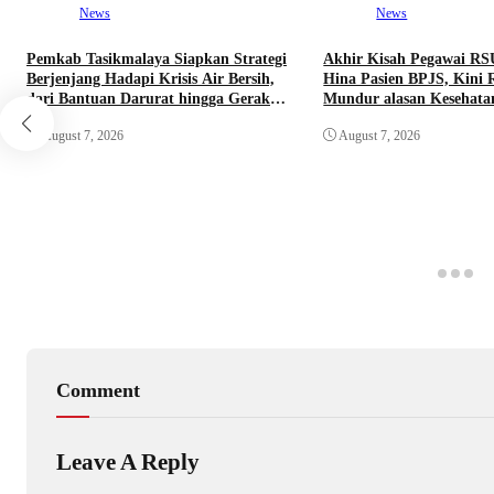
News
News
Pemkab Tasikmalaya Siapkan Strategi
Akhir Kisah Pegawai RS
Berjenjang Hadapi Krisis Air Bersih,
Hina Pasien BPJS, Kini 
dari Bantuan Darurat hingga Gerakan
Mundur alasan Kesehata
Reboisasi
August 7, 2026
August 7, 2026
Comment
Leave A Reply