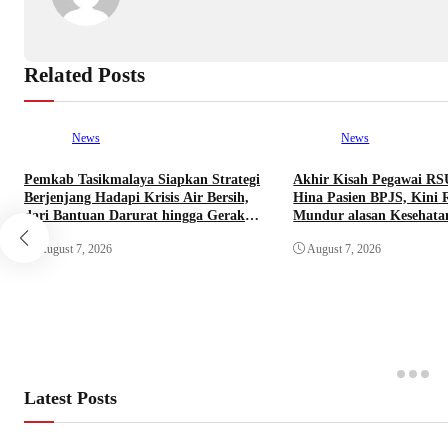
Related Posts
News
News
Pemkab Tasikmalaya Siapkan Strategi
Akhir Kisah Pegawai RS
Berjenjang Hadapi Krisis Air Bersih,
Hina Pasien BPJS, Kini 
dari Bantuan Darurat hingga Gerakan
Mundur alasan Kesehata
Reboisasi
August 7, 2026
August 7, 2026
Latest Posts