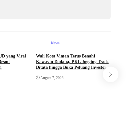
News
UD yang Viral
Wali Kota Viman Terus Benahi
Resmi
Kawasan Dadaha, PKL Jogging Track
n
Ditata hingga Buka Peluang Investor
Ne
August 7, 2026
Usai Viral
Sanksi ya
Oknum Pe
August 6,