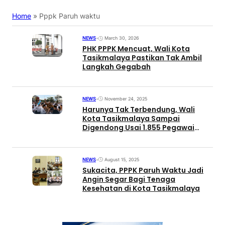
Home
»
Pppk Paruh waktu
NEWS
•
March 30, 2026
PHK PPPK Mencuat, Wali Kota
Tasikmalaya Pastikan Tak Ambil
Langkah Gegabah
NEWS
•
November 24, 2025
Harunya Tak Terbendung, Wali
Kota Tasikmalaya Sampai
Digendong Usai 1.855 Pegawai
Diangkat Jadi P3K Paruh Waktu
NEWS
•
August 15, 2025
Sukacita, PPPK Paruh Waktu Jadi
Angin Segar Bagi Tenaga
Kesehatan di Kota Tasikmalaya