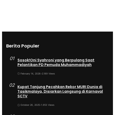
Berita Populer
01
Sosok!Oni Syahroni yang Berpulang Saat
Pelantikan PD Pemuda Muhammadiyah
February 14, 2026
•
2.189 Views
02
Kupat Tanjung Pecahkan Rekor MURI Dunia di
Tasikmalaya, Disiarkan Langsung di Karnaval
SCTV
October 26, 2025
•
1.953 Views