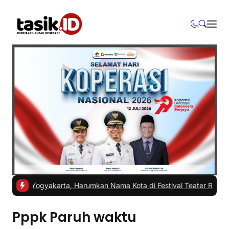
SI Yogyakarta, Harumkan Nama Kota di Festival Teater Remaja Nasi
Pppk Paruh waktu