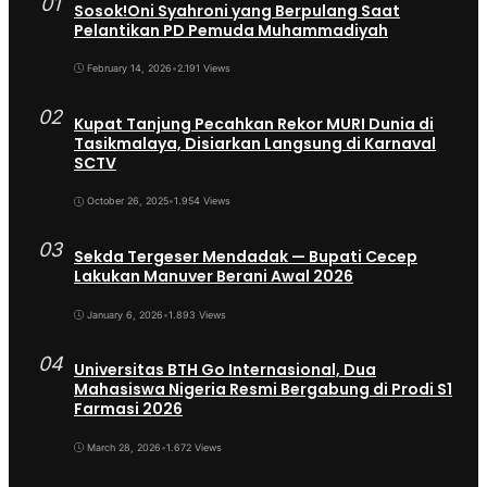
01
Sosok!Oni Syahroni yang Berpulang Saat
Pelantikan PD Pemuda Muhammadiyah
February 14, 2026
•
2.191 Views
02
Kupat Tanjung Pecahkan Rekor MURI Dunia di
Tasikmalaya, Disiarkan Langsung di Karnaval
SCTV
October 26, 2025
•
1.954 Views
03
Sekda Tergeser Mendadak — Bupati Cecep
Lakukan Manuver Berani Awal 2026
January 6, 2026
•
1.893 Views
04
Universitas BTH Go Internasional, Dua
Mahasiswa Nigeria Resmi Bergabung di Prodi S1
Farmasi 2026
March 28, 2026
•
1.672 Views