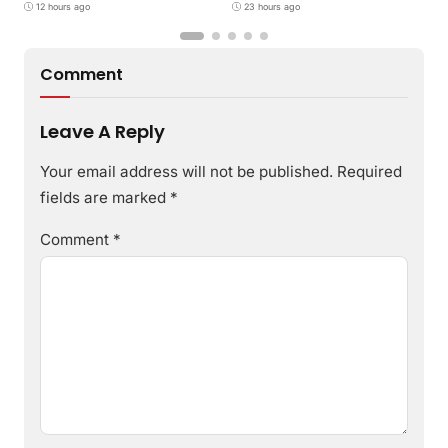
Umur
12 hours ago
23 hours ago
P
Comment
Leave A Reply
Your email address will not be published.
Required
fields are marked
*
Comment
*