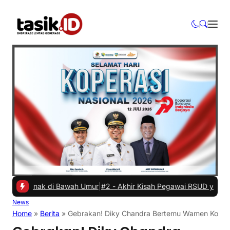
 Anak di Bawah Umur
|
#2 -
Akhir Kisah Pegawai RSUD yang Viral Hina
News
Home
»
Berita
»
Gebrakan! Diky Chandra Bertemu Wamen Kopera