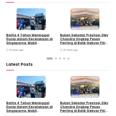
News
News
Balita 4 Tahun Meninggal
Bukan Sekadar Prestasi, Diky
T
Dunia dalam Kecelakaan di
Chandra Ungkap Pesan
T
Singaparna, Mobil
Penting di Balik Gebyar PAI
P
Dikemudikan Anak di Bawah
INU Tasikmalaya
D
Umur
12 hours ago
23 hours ago
P
Latest Posts
News
News
Balita 4 Tahun Meninggal
Bukan Sekadar Prestasi, Diky
T
Dunia dalam Kecelakaan di
Chandra Ungkap Pesan
T
Singaparna, Mobil
Penting di Balik Gebyar PAI
P
Dikemudikan Anak di Bawah
INU Tasikmalaya
D