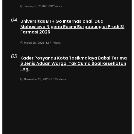
January 6, 2026
•
1.892 Views
04
Universitas BTH Go Internasional, Dua
Mahasiswa Nigeria Resmi Bergabung di Prodi S1
Farmasi 2026
March 28, 2026
•
1.671 Views
05
Kader Posyandu Kota Tasikmalaya Bakal Terima
6 Jenis Aduan Warga, Tak Cuma Soal Kesehatan
Lagi
November 25, 2025
•
1.035 Views