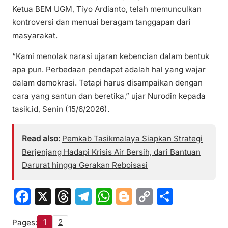
Ketua BEM UGM, Tiyo Ardianto, telah memunculkan
kontroversi dan menuai beragam tanggapan dari
masyarakat.
“Kami menolak narasi ujaran kebencian dalam bentuk
apa pun. Perbedaan pendapat adalah hal yang wajar
dalam demokrasi. Tetapi harus disampaikan dengan
cara yang santun dan beretika,” ujar Nurodin kepada
tasik.id, Senin (15/6/2026).
Read also:
Pemkab Tasikmalaya Siapkan Strategi
Berjenjang Hadapi Krisis Air Bersih, dari Bantuan
Darurat hingga Gerakan Reboisasi
F
X
T
T
W
Bl
C
S
a
hr
el
h
o
o
h
1
2
Pages: