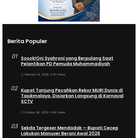
Berita Populer
01
Sosok!Oni Syahroni yang Berpulang Saat
Pelantikan PD Pemuda Muhammadiyah
February 14, 2026
•
2.191 Views
02
Kupat Tanjung Pecahkan Rekor MURI Dunia di
Tasikmalaya, Disiarkan Langsung di Karnaval
SCTV
October 26, 2025
•
1.954 Views
03
Sekda Tergeser Mendadak — Bupati Cecep
Lakukan Manuver Berani Awal 2026