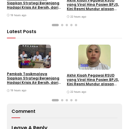
Akhir Kisah Pegawai RSUD
Siapkan Strategi Berjenjang
K
yang Viral Hina Pasien BPJS,
Hadapi Krisis Air Bersih, dari
J
Kini Resmi Mundur alasan
Bantuan Darurat hingga
B
Kesehatan
Gerakan Reboisasi
19 hours ago
22 hours ago
Latest Posts
News
News
Pemkab Tasikmalaya
W
Akhir Kisah Pegawai RSUD
Siapkan Strategi Berjenjang
K
yang Viral Hina Pasien BPJS,
Hadapi Krisis Air Bersih, dari
J
Kini Resmi Mundur alasan
Bantuan Darurat hingga
B
Kesehatan
Gerakan Reboisasi
19 hours ago
22 hours ago
Comment
Leave A Reply