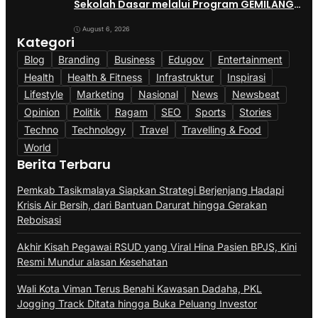
Sekolah Dasar melalui Program GEMILANG
dan GEMAS
August 6, 2026
Kategori
Blog
Branding
Business
Edugov
Entertainment
Health
Health & Fitness
Infrastruktur
Inspirasi
Lifestyle
Marketing
Nasional
News
Newsbeat
Opinion
Politik
Ragam
SEO
Sports
Stories
Techno
Technology
Travel
Travelling & Food
World
Berita Terbaru
Pemkab Tasikmalaya Siapkan Strategi Berjenjang Hadapi
Krisis Air Bersih, dari Bantuan Darurat hingga Gerakan
Reboisasi
Akhir Kisah Pegawai RSUD yang Viral Hina Pasien BPJS, Kini
Resmi Mundur alasan Kesehatan
Wali Kota Viman Terus Benahi Kawasan Dadaha, PKL
Jogging Track Ditata hingga Buka Peluang Investor