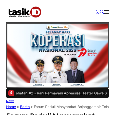
sehatan
|
#2 -
Rani Permayani Apreasiasi Teater Gawe SMKN 3 Tasikma
News
Home
»
Berita
»
Forum Peduli Masyarakat Bojonggambir Tolak Na