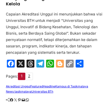
Kelola
Capaian Akreditasi Unggul ini menunjukkan bahwa visi
Universitas BTH untuk menjadi “Universitas yang
Unggul, Inovatif di Bidang Kesehatan, Teknologi dan
Bisnis, serta Berdaya Saing Global”. Bukan sekadar
pernyataan normatif, tetapi diterjemahkan ke dalam
sasaran, program, indikator kinerja, dan tahapan
pencapaian yang sistematis serta terukur.
F
X
T
T
W
Bl
C
S
a
hr
el
h
o
o
h
1
2
Pages:
c
e
e
at
g
p
ar
e
a
gr
s
g
y
e
Akreditasi Unggul
Featured
Headline
Kampus di Tasikmalaya
News tasikmalaya
Universitas BTh
b
d
a
A
er
Li
Facebook
Twitter
Pinterest
Mail
WhatsApp
o
s
m
p
n