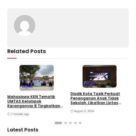
o
p
k
k
Related Posts
Edugov
Edugov
Disdik Kota Tasik Perkuat
Mahasiswa KKN Tematik
M
Penanganan Anak Tidak
UMTAS Kelompok
D
Sekolah, Libatkan Lintas
Karanganyar B Tingkatkan
P
Sektoral & Relawan
PHBS Anak Sekolah Dasar
D
Muhammadiyah. Wali Kota
August 5, 2026
melalui Program GEMILANG
7 minutes ago
Viman : Superteam
dan GEMAS
Latest Posts