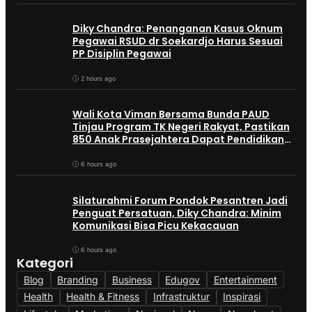
Diky Chandra: Penanganan Kasus Oknum
Pegawai RSUD dr Soekardjo Harus Sesuai
PP Disiplin Pegawai
2 hours ago
Wali Kota Viman Bersama Bunda PAUD
Tinjau Program TK Negeri Rakyat, Pastikan
850 Anak Prasejahtera Dapat Pendidikan
Gratis
6 hours ago
Silaturahmi Forum Pondok Pesantren Jadi
Penguat Persatuan, Diky Chandra: Minim
Komunikasi Bisa Picu Kekacauan
6 hours ago
Kategori
Blog
Branding
Business
Edugov
Entertainment
Health
Health & Fitness
Infrastruktur
Inspirasi