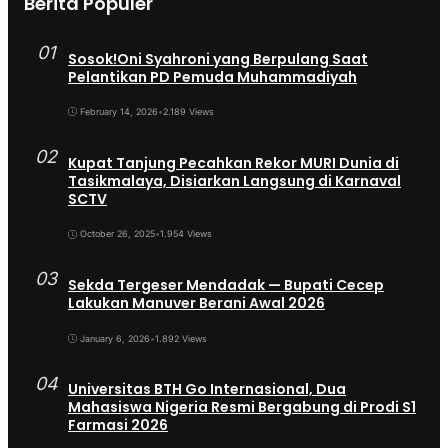
Berita Populer
01
Sosok!Oni Syahroni yang Berpulang Saat
Pelantikan PD Pemuda Muhammadiyah
February 14, 2026
•
2.189 Views
02
Kupat Tanjung Pecahkan Rekor MURI Dunia di
Tasikmalaya, Disiarkan Langsung di Karnaval
SCTV
October 26, 2025
•
1.954 Views
03
Sekda Tergeser Mendadak — Bupati Cecep
Lakukan Manuver Berani Awal 2026
January 6, 2026
•
1.892 Views
04
Universitas BTH Go Internasional, Dua
Mahasiswa Nigeria Resmi Bergabung di Prodi S1
Farmasi 2026