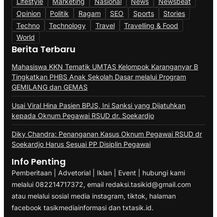
Lifestyle
Marketing
Nasional
News
Newsbeat
Opinion
Politik
Ragam
SEO
Sports
Stories
Techno
Technology
Travel
Travelling & Food
World
Berita Terbaru
Mahasiswa KKN Tematik UMTAS Kelompok Karanganyar B
Tingkatkan PHBS Anak Sekolah Dasar melalui Program
GEMILANG dan GEMAS
Usai Viral Hina Pasien BPJS, Ini Sanksi yang Dijatuhkan
kepada Oknum Pegawai RSUD dr. Soekardjo
Diky Chandra: Penanganan Kasus Oknum Pegawai RSUD dr
Soekardjo Harus Sesuai PP Disiplin Pegawai
Info Penting
Pemberitaan | Advetorial | Iklan | Event | hubungi kami
melalui 082214717372, email redaksi.tasikid@gmail.com
atau melalui sosial media instagram, tiktok, halaman
facebook tasikmediainformasi dan txtasik.id.