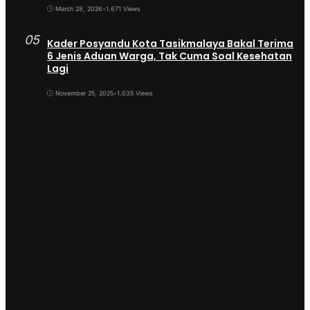
March 28, 2026
•
1.671 Views
05
Kader Posyandu Kota Tasikmalaya Bakal Terima
6 Jenis Aduan Warga, Tak Cuma Soal Kesehatan
Lagi
November 25, 2025
•
1.035 Views