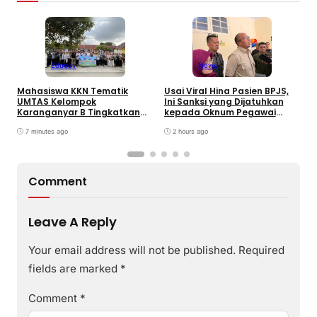
Edugov
News
Mahasiswa KKN Tematik
Usai Viral Hina Pasien BPJS,
D
UMTAS Kelompok
Ini Sanksi yang Dijatuhkan
K
Karanganyar B Tingkatkan
kepada Oknum Pegawai
d
PHBS Anak Sekolah Dasar
RSUD dr. Soekardjo
D
melalui Program GEMILANG
7 minutes ago
2 hours ago
dan GEMAS
Comment
Leave A Reply
Your email address will not be published.
Required
fields are marked
*
Comment
*