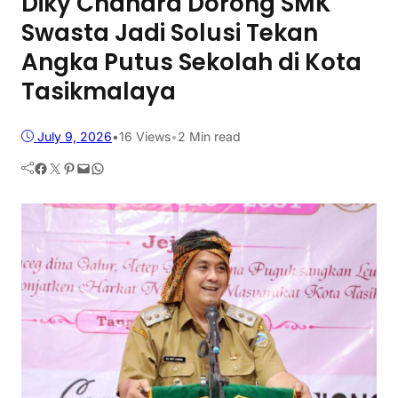
Diky Chandra Dorong SMK
Swasta Jadi Solusi Tekan
Angka Putus Sekolah di Kota
Tasikmalaya
July 9, 2026
•
16
Views
•
2 Min read
Facebook
Twitter
Pinterest
Mail
WhatsApp