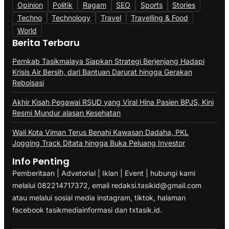
Opinion
Politik
Ragam
SEO
Sports
Stories
Techno
Technology
Travel
Travelling & Food
World
Berita Terbaru
Pemkab Tasikmalaya Siapkan Strategi Berjenjang Hadapi
Krisis Air Bersih, dari Bantuan Darurat hingga Gerakan
Reboisasi
Akhir Kisah Pegawai RSUD yang Viral Hina Pasien BPJS, Kini
Resmi Mundur alasan Kesehatan
Wali Kota Viman Terus Benahi Kawasan Dadaha, PKL
Jogging Track Ditata hingga Buka Peluang Investor
Info Penting
Pemberitaan | Advetorial | Iklan | Event | hubungi kami
melalui 082214717372, email redaksi.tasikid@gmail.com
atau melalui sosial media instagram, tiktok, halaman
facebook tasikmediainformasi dan txtasik.id.