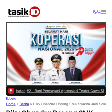
esehatan
|
#2 -
Rani Permayani Apreasiasi Teater Gawe SMKN 3 Tasikm
Edugov
Home
»
Berita
»
Diky Chandra Dorong SMK Swasta Jadi Solusi T