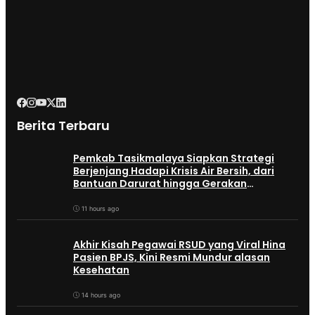
Berita Terbaru
Pemkab Tasikmalaya Siapkan Strategi
Berjenjang Hadapi Krisis Air Bersih, dari
Bantuan Darurat hingga Gerakan
Reboisasi
11 hours ago
Akhir Kisah Pegawai RSUD yang Viral Hina
Pasien BPJS, Kini Resmi Mundur alasan
Kesehatan
14 hours ago