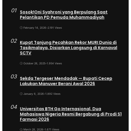
01
Sosok!Oni Syahroni yang Berpulang Saat
Pelantikan PD Pemuda Muhammadiyah
February 14, 2026
•
2.191 Views
02
Kupat Tanjung Pecahkan Rekor MURI Dunia di
Tasikmalaya, Disiarkan Langsung di Karnaval
SCTV
October 26, 2025
•
1.954 Views
03
Sekda Tergeser Mendadak — Bupati Cecep
Lakukan Manuver Berani Awal 2026
January 6, 2026
•
1.892 Views
04
Universitas BTH Go Internasional, Dua
Mahasiswa Nigeria Resmi Bergabung di Prodi S1
Farmasi 2026
March 28, 2026
•
1.671 Views