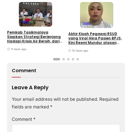
News
News
Pemkab Tasikmalaya
W
Akhir Kisah Pegawai RSUD
Siapkan Strategi Berjenjang
K
yang Viral Hina Pasien BPJS,
Hadapi Krisis Air Bersih, dari
J
Kini Resmi Mundur alasan
Bantuan Darurat hingga
B
Kesehatan
Gerakan Reboisasi
11 hours ago
14 hours ago
Comment
Leave A Reply
Your email address will not be published.
Required
fields are marked
*
Comment
*