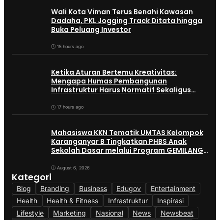
Wali Kota Viman Terus Benahi Kawasan
Dadaha, PKL Jogging Track Ditata hingga
Buka Peluang Investor
15 hours ago
Ketika Aturan Bertemu Kreativitas:
Mengapa Humas Pembangunan
Infrastruktur Harus Normatif Sekaligus
Adaptif?
17 hours ago
Mahasiswa KKN Tematik UMTAS Kelompok
Karanganyar B Tingkatkan PHBS Anak
Sekolah Dasar melalui Program GEMILANG
dan GEMAS
August 6, 2026
Kategori
Blog
Branding
Business
Edugov
Entertainment
Health
Health & Fitness
Infrastruktur
Inspirasi
Lifestyle
Marketing
Nasional
News
Newsbeat