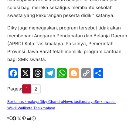
solusi bagi mereka sekaligus membantu sekolah
swasta yang kekurangan peserta didik,” katanya.
Diky juga menegaskan, program tersebut tidak akan
membebani Anggaran Pendapatan dan Belanja Daerah
(APBD) Kota Tasikmalaya. Pasalnya, Pemerintah
Provinsi Jawa Barat telah memiliki program bantuan
bagi SMK swasta.
F
X
T
T
W
Bl
C
S
a
hr
el
h
o
o
h
1
2
Pages:
c
e
e
at
g
p
ar
e
a
gr
s
g
y
e
Berita tasikmalaya
Diky Chandra
News tasikmalaya
Smk swasta
Wakil Walikota Tasikmalaya
b
d
a
A
er
Li
Facebook
Twitter
Pinterest
Mail
WhatsApp
o
s
m
p
n
o
p
k