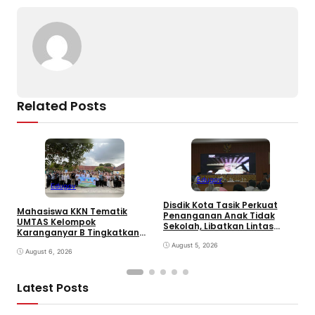
k
Related Posts
Edugov
Edugov
Disdik Kota Tasik Perkuat
Mahasiswa KKN Tematik
M
Penanganan Anak Tidak
UMTAS Kelompok
D
Sekolah, Libatkan Lintas
Karanganyar B Tingkatkan
P
Sektoral & Relawan
PHBS Anak Sekolah Dasar
D
Muhammadiyah. Wali Kota
August 5, 2026
melalui Program GEMILANG
August 6, 2026
Viman : Superteam
dan GEMAS
Latest Posts