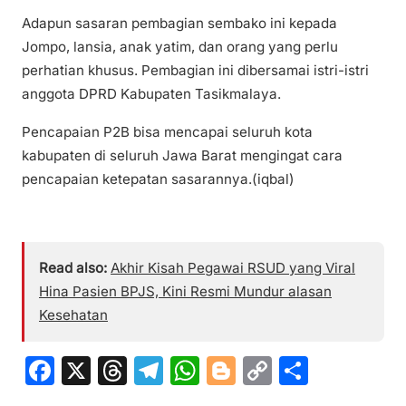
Adapun sasaran pembagian sembako ini kepada
Jompo, lansia, anak yatim, dan orang yang perlu
perhatian khusus. Pembagian ini dibersamai istri-istri
anggota DPRD Kabupaten Tasikmalaya.
Pencapaian P2B bisa mencapai seluruh kota
kabupaten di seluruh Jawa Barat mengingat cara
pencapaian ketepatan sasarannya.(iqbal)
Read also:
Akhir Kisah Pegawai RSUD yang Viral
Hina Pasien BPJS, Kini Resmi Mundur alasan
Kesehatan
F
X
T
T
W
Bl
C
S
a
hr
el
h
o
o
h