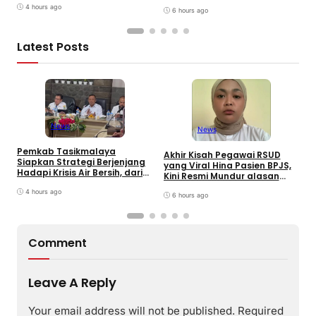
Kesehatan
Gerakan Reboisasi
4 hours ago
6 hours ago
Latest Posts
News
News
Pemkab Tasikmalaya
W
Akhir Kisah Pegawai RSUD
Siapkan Strategi Berjenjang
K
yang Viral Hina Pasien BPJS,
Hadapi Krisis Air Bersih, dari
J
Kini Resmi Mundur alasan
Bantuan Darurat hingga
B
Kesehatan
Gerakan Reboisasi
4 hours ago
6 hours ago
Comment
Leave A Reply
Your email address will not be published.
Required