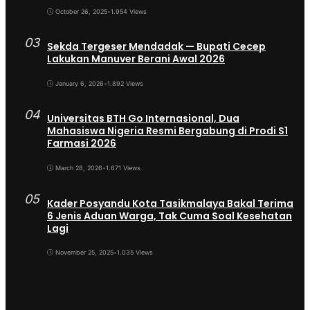
October 26, 2025
•
1.954 Views
03
Sekda Tergeser Mendadak — Bupati Cecep
Lakukan Manuver Berani Awal 2026
January 6, 2026
•
1.892 Views
04
Universitas BTH Go Internasional, Dua
Mahasiswa Nigeria Resmi Bergabung di Prodi S1
Farmasi 2026
March 28, 2026
•
1.671 Views
05
Kader Posyandu Kota Tasikmalaya Bakal Terima
6 Jenis Aduan Warga, Tak Cuma Soal Kesehatan
Lagi
November 25, 2025
•
1.035 Views