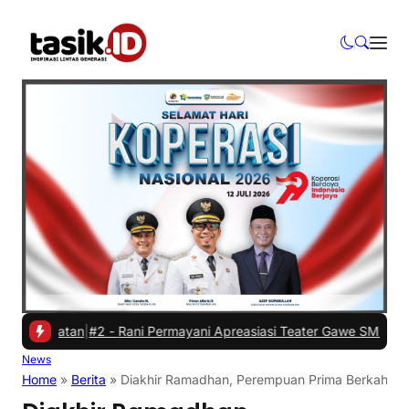
ehatan
|
#2 -
Rani Permayani Apreasiasi Teater Gawe SMKN 3 Tasikmala
News
Home
»
Berita
»
Diakhir Ramadhan, Perempuan Prima Berkah Ber