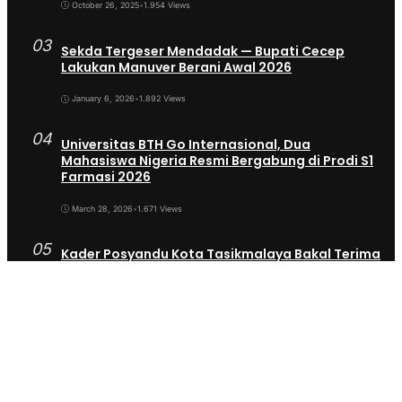
October 26, 2025
•
1.954 Views
03
Sekda Tergeser Mendadak — Bupati Cecep
Lakukan Manuver Berani Awal 2026
January 6, 2026
•
1.892 Views
04
Universitas BTH Go Internasional, Dua
Mahasiswa Nigeria Resmi Bergabung di Prodi S1
Farmasi 2026
March 28, 2026
•
1.671 Views
05
Kader Posyandu Kota Tasikmalaya Bakal Terima
6 Jenis Aduan Warga, Tak Cuma Soal Kesehatan
Lagi
November 25, 2025
•
1.035 Views