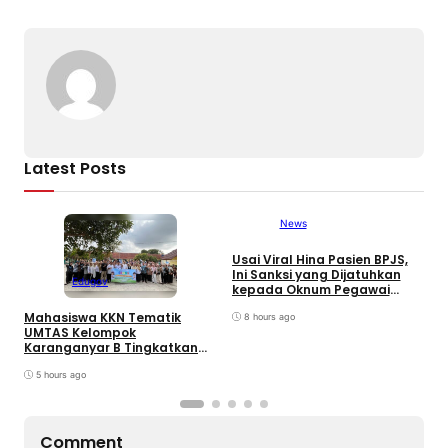
b
d
a
A
er
Li
o
s
m
p
n
o
p
k
k
Latest Posts
News
Usai Viral Hina Pasien BPJS,
D
Ini Sanksi yang Dijatuhkan
K
Edugov
kepada Oknum Pegawai
d
RSUD dr. Soekardjo
D
Mahasiswa KKN Tematik
8 hours ago
UMTAS Kelompok
Karanganyar B Tingkatkan
PHBS Anak Sekolah Dasar
melalui Program GEMILANG
5 hours ago
dan GEMAS
Comment