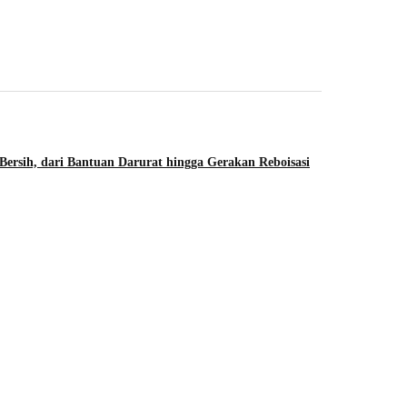
Akhir Kisah P
August 7, 2026
Bersih, dari Bantuan Darurat hingga Gerakan Reboisasi