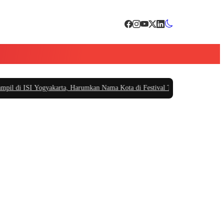
di ISI Yogyakarta, Harumkan Nama Kota di Festival Teater Remaja Nasional
|