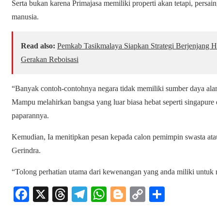
Serta bukan karena Primajasa memiliki properti akan tetapi, persa
manusia.
Read also:
Pemkab Tasikmalaya Siapkan Strategi Berjenjang Ha
Gerakan Reboisasi
“Banyak contoh-contohnya negara tidak memiliki sumber daya ala
Mampu melahirkan bangsa yang luar biasa hebat seperti singapur
paparannya.
Kemudian, Ia menitipkan pesan kepada calon pemimpin swasta ata
Gerindra.
“Tolong perhatian utama dari kewenangan yang anda miliki untu
Fa
X
T
Te
W
Bl
C
S
ce
hr
le
ha
og
op
ha