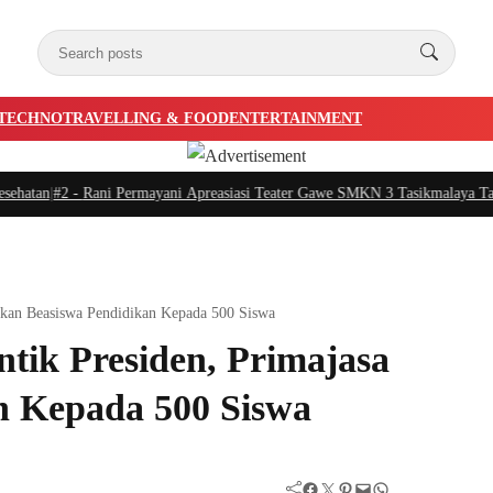
TECHNO
TRAVELLING & FOOD
ENTERTAINMENT
tan
|
#2 -
Rani Permayani Apreasiasi Teater Gawe SMKN 3 Tasikmalaya Tampil 
ikan Beasiswa Pendidikan Kepada 500 Siswa
tik Presiden, Primajasa
n Kepada 500 Siswa
Facebook
Twitter
Pinterest
Mail
WhatsApp