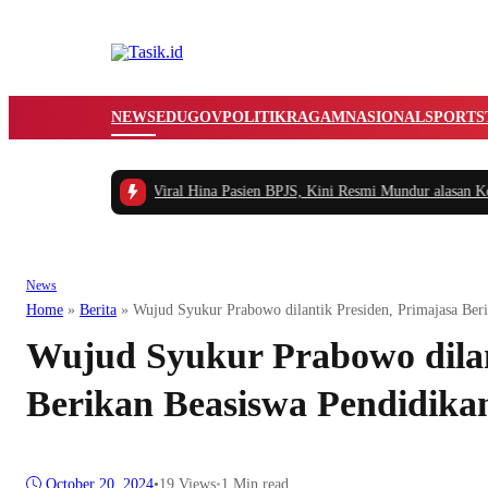
NEWS
EDUGOV
POLITIK
RAGAM
NASIONAL
SPORTS
egawai RSUD yang Viral Hina Pasien BPJS, Kini Resmi Mundur alasan Keseha
News
Home
»
Berita
»
Wujud Syukur Prabowo dilantik Presiden, Primajasa Ber
Wujud Syukur Prabowo dilan
Berikan Beasiswa Pendidika
October 20, 2024
•
19
Views
•
1 Min read