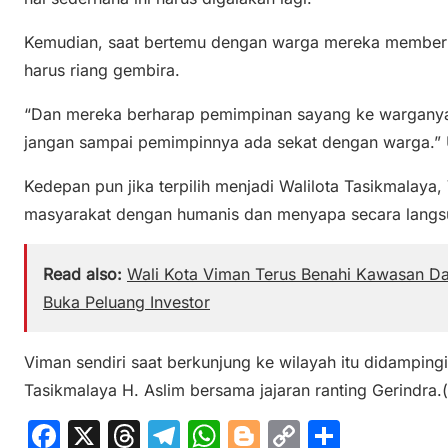
Kemudian, saat bertemu dengan warga mereka member
harus riang gembira.
“Dan mereka berharap pemimpinan sayang ke warganya.
jangan sampai pemimpinnya ada sekat dengan warga.” 
Kedepan pun jika terpilih menjadi Walilota Tasikmalaya
masyarakat dengan humanis dan menyapa secara langs
Read also:
Wali Kota Viman Terus Benahi Kawasan Da
Buka Peluang Investor
Viman sendiri saat berkunjung ke wilayah itu didamping
Tasikmalaya H. Aslim bersama jajaran ranting Gerindra.(
F
X
T
T
W
Bl
C
S