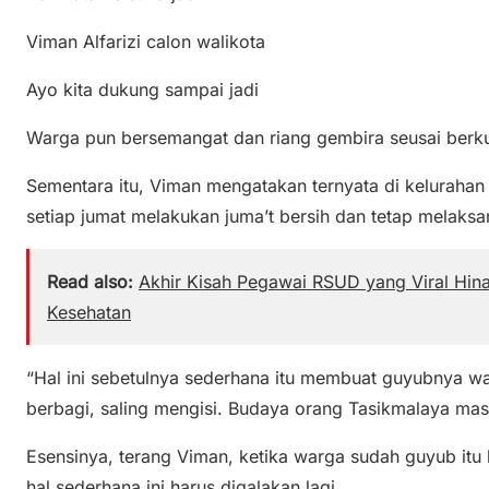
Viman Alfarizi calon walikota
Ayo kita dukung sampai jadi
Warga pun bersemangat dan riang gembira seusai berk
Sementara itu, Viman mengatakan ternyata di keluraha
setiap jumat melakukan juma’t bersih dan tetap melaks
Read also:
Akhir Kisah Pegawai RSUD yang Viral Hina
Kesehatan
“Hal ini sebetulnya sederhana itu membuat guyubnya wa
berbagi, saling mengisi. Budaya orang Tasikmalaya mas
Esensinya, terang Viman, ketika warga sudah guyub itu b
hal sederhana ini harus digalakan lagi.