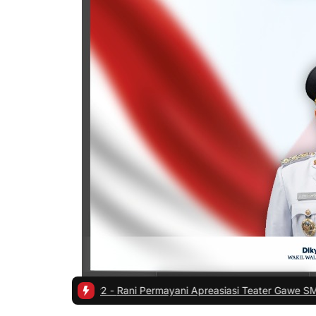
n
|
#2 -
Rani Permayani Apreasiasi Teater Gawe SMKN 3 Tasikmalaya T