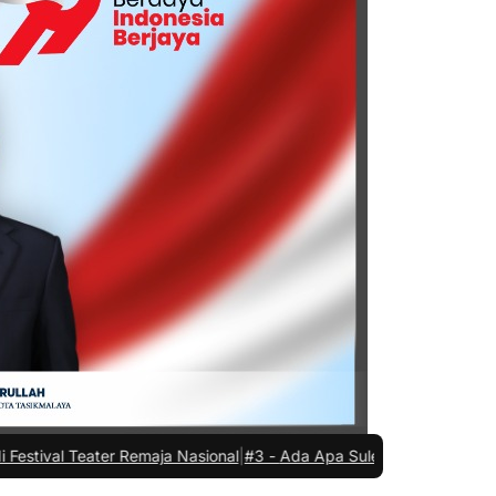
maja Nasional
|
#3 -
Ada Apa Sule di Kejaksaan Negeri Kota Tasikmal