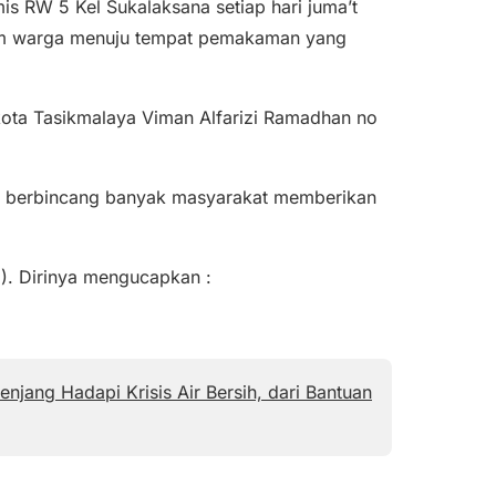
 RW 5 Kel Sukalaksana setiap hari juma’t
um warga menuju tempat pemakaman yang
kota Tasikmalaya Viman Alfarizi Ramadhan no
h berbincang banyak masyarakat memberikan
). Dirinya mengucapkan :
njang Hadapi Krisis Air Bersih, dari Bantuan