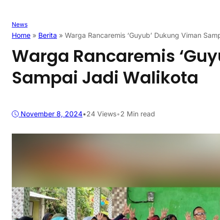
News
Home
»
Berita
»
Warga Rancaremis ‘Guyub’ Dukung Viman Sampa
Warga Rancaremis ‘Guy
Sampai Jadi Walikota
November 8, 2024
•
24
Views
•
2 Min read