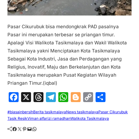
Pasar Cikurubuk bisa mendongkrak PAD pasalnya
Pasar ini merupakan terbesar se priangan timur.
Apalagi Visi Walikota Tasikmalaya dan Wakil Walikota
Tasikmalaya yakni Menciptakan Kota Tasikmalaya
Sebagai Kota Industri, Jasa dan Perdagangan yang
Religius, Inovatif, Maju dan Berkelanjutan dan Kota
Tasikmalaya merupakan Pusat Kegiatan Wilayah
Priangan Timur.(iqbal)
F
X
T
T
W
Bl
C
S
a
hr
el
h
o
o
h
#biasainbersih
Berita tasikmalaya
News tasikmalaya
Pasar Cikurubuk
c
e
e
at
g
p
ar
Tasik Resik
Viman alfarizi ramadhan
Walikota Tasikmalaya
e
a
gr
s
g
y
e
Facebook
Twitter
Pinterest
Mail
WhatsApp
b
d
a
A
er
Li