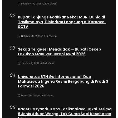
February 14, 2026
•
2.190 Views
02
Kupat Tanjung Pecahkan Rekor MURI Dunia di
Tasikmalaya, Disiarkan Langsung di Karnaval
SCTV
October 26, 2025
•
1.954 Views
03
Sekda Tergeser Mendadak — Bupati Cecep
Lakukan Manuver Berani Awal 2026
January 6, 2026
•
1.892 Views
04
Universitas BTH Go Internasional, Dua
Mahasiswa Nigeria Resmi Bergabung di Prodi S1
Farmasi 2026
March 28, 2026
•
1.671 Views
05
Kader Posyandu Kota Tasikmalaya Bakal Terima
6 Jenis Aduan Warga, Tak Cuma Soal Kesehatan