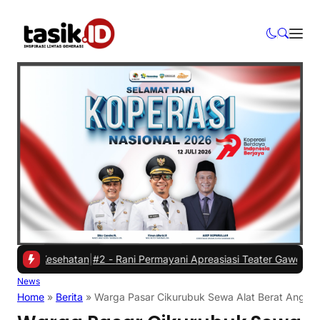
sehatan
|
#2 -
Rani Permayani Apreasiasi Teater Gawe SMKN 3 Tasikma
News
Home
»
Berita
»
Warga Pasar Cikurubuk Sewa Alat Berat Angkut