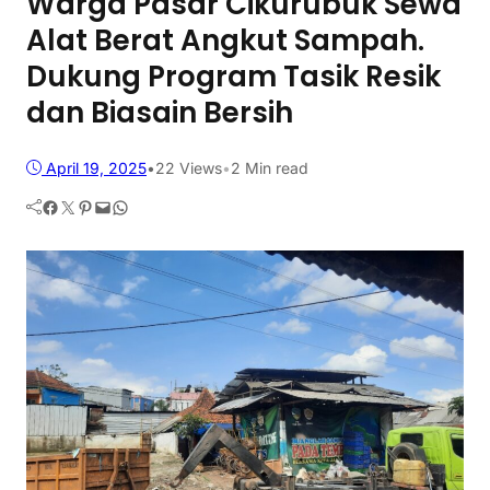
Warga Pasar Cikurubuk Sewa
Alat Berat Angkut Sampah.
Dukung Program Tasik Resik
dan Biasain Bersih
April 19, 2025
•
22
Views
•
2 Min read
Facebook
Twitter
Pinterest
Mail
WhatsApp