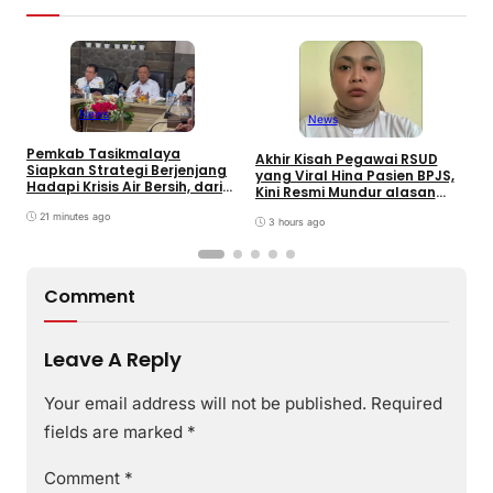
News
News
Pemkab Tasikmalaya
W
Akhir Kisah Pegawai RSUD
Siapkan Strategi Berjenjang
K
yang Viral Hina Pasien BPJS,
Hadapi Krisis Air Bersih, dari
J
Kini Resmi Mundur alasan
Bantuan Darurat hingga
B
Kesehatan
Gerakan Reboisasi
21 minutes ago
3 hours ago
Comment
Leave A Reply
Your email address will not be published.
Required
fields are marked
*
Comment
*