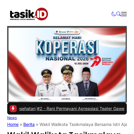
Kesehatan
|
#2 -
Rani Permayani Apreasiasi Teater Gawe SMKN 3 Tasik
News
Home
»
Berita
»
Wakil Walikota Tasikmalaya Bersama Istri Ajak 