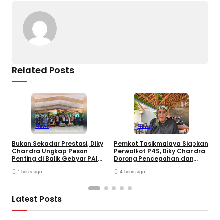
o
p
k
k
Related Posts
News
News
Bukan Sekadar Prestasi, Diky
Pemkot Tasikmalaya Siapkan
H
Chandra Ungkap Pesan
Perwalkot P4S, Diky Chandra
C
Penting di Balik Gebyar PAI
Dorong Pencegahan dan
K
INU Tasikmalaya
Pembinaan Persuasif
T
1 hours ago
4 hours ago
Latest Posts