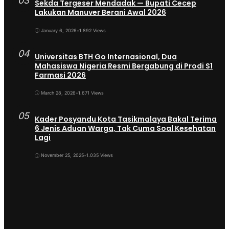
03
Sekda Tergeser Mendadak — Bupati Cecep
Lakukan Manuver Berani Awal 2026
January 6, 2026
•
1.892 Views
04
Universitas BTH Go Internasional, Dua
Mahasiswa Nigeria Resmi Bergabung di Prodi S1
Farmasi 2026
March 28, 2026
•
1.671 Views
05
Kader Posyandu Kota Tasikmalaya Bakal Terima
6 Jenis Aduan Warga, Tak Cuma Soal Kesehatan
Lagi
November 25, 2025
•
1.035 Views