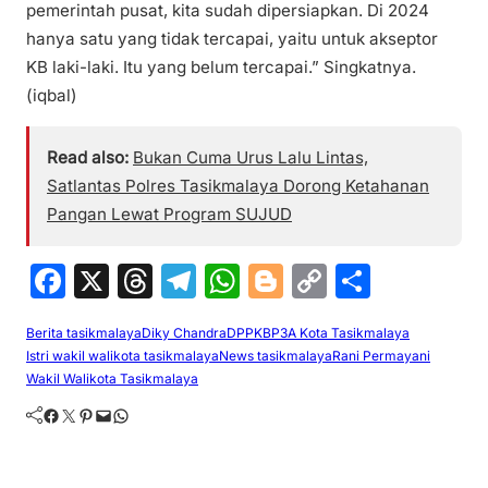
pemerintah pusat, kita sudah dipersiapkan. Di 2024
hanya satu yang tidak tercapai, yaitu untuk akseptor
KB laki-laki. Itu yang belum tercapai.” Singkatnya.
(iqbal)
Read also:
Bukan Cuma Urus Lalu Lintas,
Satlantas Polres Tasikmalaya Dorong Ketahanan
Pangan Lewat Program SUJUD
F
X
T
T
W
Bl
C
S
a
hr
el
h
o
o
h
Berita tasikmalaya
Diky Chandra
DPPKBP3A Kota Tasikmalaya
c
e
e
at
g
p
ar
Istri wakil walikota tasikmalaya
News tasikmalaya
Rani Permayani
e
a
gr
s
g
y
e
Wakil Walikota Tasikmalaya
b
d
a
A
er
Li
Facebook
Twitter
Pinterest
Mail
WhatsApp
o
s
m
p
n