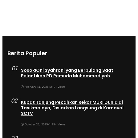
Berita Populer
01
Sosok!Oni Syahroni yang Berpulang Saat
Pelantikan PD Pemuda Muhammadiyah
February 14, 2026
•
2.191 Views
02
Kupat Tanjung Pecahkan Rekor MURI Dunia di
Tasikmalaya, Disiarkan Langsung di Karnaval
SCTV
October 26, 2025
•
1.954 Views