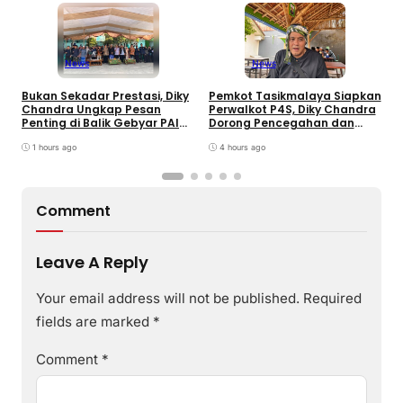
News
News
B
Bukan Sekadar Prestasi, Diky
Pemkot Tasikmalaya Siapkan
S
Chandra Ungkap Pesan
Perwalkot P4S, Diky Chandra
T
Penting di Balik Gebyar PAI
Dorong Pencegahan dan
K
INU Tasikmalaya
Pembinaan Persuasif
P
1 hours ago
4 hours ago
Comment
Leave A Reply
Your email address will not be published.
Required
fields are marked
*
Comment
*