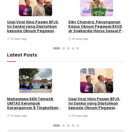
News
News
W
B
Usai Viral Hina Pasien BPJS,
Diky Chandra: Penanganan
T
Ini Sanksi yang Dijatuhkan
Kasus Oknum Pegawai RSUD
8
kepada Oknum Pegawai
dr Soekardjo Harus Sesuai PP
D
RSUD dr. Soekardjo
Disiplin Pegawai
15 hours ago
16 hours ago
Latest Posts
Edugov
News
Mahasiswa KKN Tematik
Usai Viral Hina Pasien BPJS,
D
UMTAS Kelompok
Ini Sanksi yang Dijatuhkan
K
Karanganyar B Tingkatkan
kepada Oknum Pegawai
d
PHBS Anak Sekolah Dasar
RSUD dr. Soekardjo
D
melalui Program GEMILANG
13 hours ago
15 hours ago
dan GEMAS