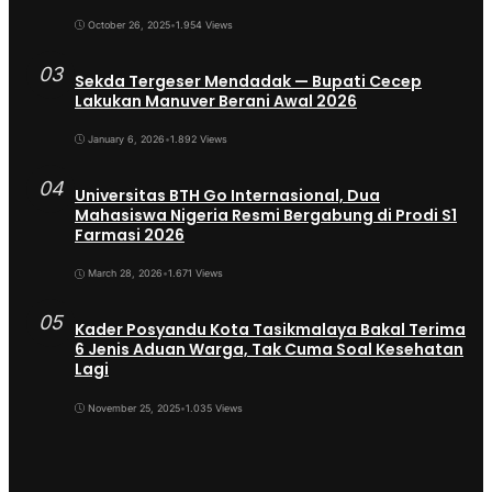
October 26, 2025
•
1.954 Views
03
Sekda Tergeser Mendadak — Bupati Cecep
Lakukan Manuver Berani Awal 2026
January 6, 2026
•
1.892 Views
04
Universitas BTH Go Internasional, Dua
Mahasiswa Nigeria Resmi Bergabung di Prodi S1
Farmasi 2026
March 28, 2026
•
1.671 Views
05
Kader Posyandu Kota Tasikmalaya Bakal Terima
6 Jenis Aduan Warga, Tak Cuma Soal Kesehatan
Lagi
November 25, 2025
•
1.035 Views