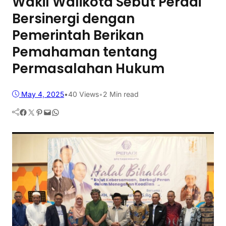
Wakil Walikota Sebut Peradi
Bersinergi dengan
Pemerintah Berikan
Pemahaman tentang
Permasalahan Hukum
May 4, 2025
•
40
Views
•
2 Min read
Facebook
Twitter
Pinterest
Mail
WhatsApp