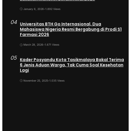
January 6, 2026
•
1.892 Views
04
Universitas BTH Go Internasional, Dua
Mahasiswa Nigeria Resmi Bergabung di Prodi S1
Farmasi 2026
March 28, 2026
•
1.671 Views
05
Kader Posyandu Kota Tasikmalaya Bakal Terima
6 Jenis Aduan Warga, Tak Cuma Soal Kesehatan
Lagi
November 25, 2025
•
1.035 Views