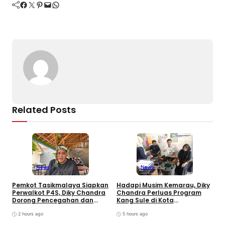
e
a
gr
s
g
y
e
Facebook
Twitter
Pinterest
Mail
WhatsApp
b
d
a
A
er
Li
o
s
m
p
n
o
p
k
k
Related Posts
News
News
P
Pemkot Tasikmalaya Siapkan
Hadapi Musim Kemarau, Diky
S
Perwalkot P4S, Diky Chandra
Chandra Perluas Program
H
Dorong Pencegahan dan
Kang Sule di Kota
B
Pembinaan Persuasif
Tasikmalaya
G
2 hours ago
5 hours ago