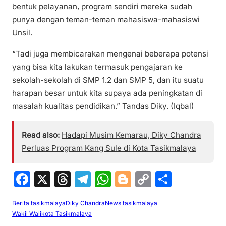
bentuk pelayanan, program sendiri mereka sudah
punya dengan teman-teman mahasiswa-mahasiswi
Unsil.
“Tadi juga membicarakan mengenai beberapa potensi
yang bisa kita lakukan termasuk pengajaran ke
sekolah-sekolah di SMP 1.2 dan SMP 5, dan itu suatu
harapan besar untuk kita supaya ada peningkatan di
masalah kualitas pendidikan.” Tandas Diky. (Iqbal)
Read also:
Hadapi Musim Kemarau, Diky Chandra
Perluas Program Kang Sule di Kota Tasikmalaya
F
X
T
T
W
Bl
C
S
a
hr
el
h
o
o
h
Berita tasikmalaya
Diky Chandra
News tasikmalaya
c
e
e
at
g
p
ar
Wakil Walikota Tasikmalaya