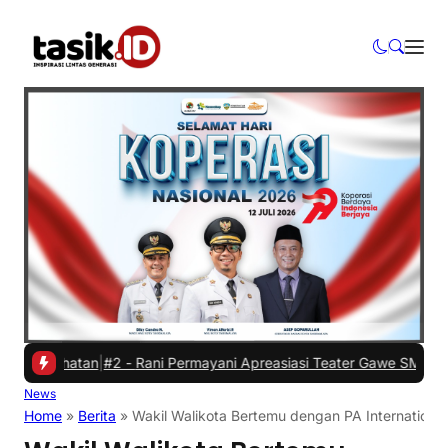
hatan
|
#2 -
Rani Permayani Apreasiasi Teater Gawe SMKN 3 Tasikmala
News
Home
»
Berita
»
Wakil Walikota Bertemu dengan PA International