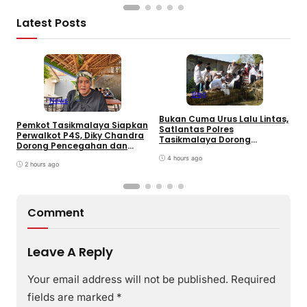
Latest Posts
Blog
News
Bukan Cuma Urus Lalu Lintas,
Pemkot Tasikmalaya Siapkan
H
Satlantas Polres
Perwalkot P4S, Diky Chandra
C
Tasikmalaya Dorong
Dorong Pencegahan dan
K
Ketahanan Pangan Lewat
Pembinaan Persuasif
T
Program SUJUD
4 hours ago
2 hours ago
Comment
Leave A Reply
Your email address will not be published.
Required
fields are marked
*