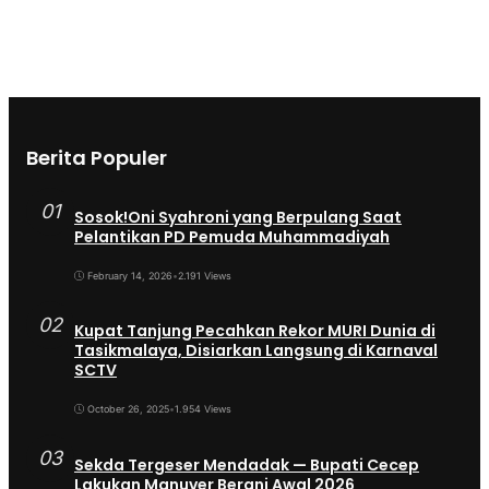
Berita Populer
01
Sosok!Oni Syahroni yang Berpulang Saat
Pelantikan PD Pemuda Muhammadiyah
February 14, 2026
•
2.191 Views
02
Kupat Tanjung Pecahkan Rekor MURI Dunia di
Tasikmalaya, Disiarkan Langsung di Karnaval
SCTV
October 26, 2025
•
1.954 Views
03
Sekda Tergeser Mendadak — Bupati Cecep
Lakukan Manuver Berani Awal 2026