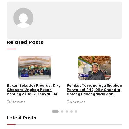
o
s
m
p
n
o
p
k
k
Related Posts
News
News
Bukan Sekadar Prestasi, Diky
Pemkot Tasikmalaya Siapkan
H
Chandra Ungkap Pesan
Perwalkot P4S, Diky Chandra
C
Penting di Balik Gebyar PAI
Dorong Pencegahan dan
K
INU Tasikmalaya
Pembinaan Persuasif
T
3 hours ago
6 hours ago
Latest Posts