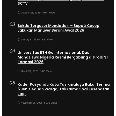
SCTV
October 26, 2025
•
1.954 Views
03
Sekda Tergeser Mendadak — Bupati Cecep
Lakukan Manuver Berani Awal 2026
January 6, 2026
•
1.892 Views
04
Universitas BTH Go Internasional, Dua
Mahasiswa Nigeria Resmi Bergabung di Prodi S1
Farmasi 2026
March 28, 2026
•
1.671 Views
05
Kader Posyandu Kota Tasikmalaya Bakal Terima
6 Jenis Aduan Warga, Tak Cuma Soal Kesehatan
Lagi
November 25, 2025
•
1.035 Views