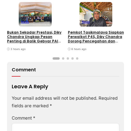
B
S
News
News
T
K
Bukan Sekadar Prestasi, Diky
Pemkot Tasikmalaya Siapkan
P
Chandra Ungkap Pesan
Perwalkot P4S, Diky Chandra
Penting di Balik Gebyar PAI
Dorong Pencegahan dan
INU Tasikmalaya
Pembinaan Persuasif
3 hours ago
6 hours ago
Comment
Leave A Reply
Your email address will not be published.
Required
fields are marked
*
Comment
*