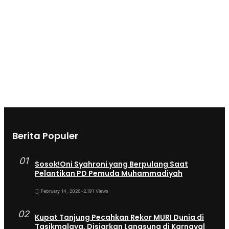
Berita Populer
01
Sosok!Oni Syahroni yang Berpulang Saat
Pelantikan PD Pemuda Muhammadiyah
February 14, 2026
•
2.191 Views
02
Kupat Tanjung Pecahkan Rekor MURI Dunia di
Tasikmalaya, Disiarkan Langsung di Karnaval