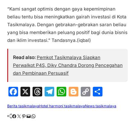
“Kami sangat optimis dengan gaya kepemimpinan
beliau tentu bisa meningkatkan gairah investasi di Kota
Tasikmalaya. Dengan gebrakan-gebrakan saran beliau
yang bisa memberikan peluang positif bagi dunia bisnis
dan iklim investasi.” Tandasnya.(iqbal)
Read also:
Pemkot Tasikmalaya Siapkan
Perwalkot P4S, Diky Chandra Dorong Pencegahan
dan Pembinaan Persuasif
F
X
T
T
W
Bl
C
S
a
hr
el
h
o
o
h
Berita tasikmalaya
Hotel harmoni tasikmalaya
News tasikmalaya
c
e
e
at
g
p
ar
Facebook
Twitter
Pinterest
Mail
WhatsApp
e
a
gr
s
g
y
e
b
d
a
A
er
Li