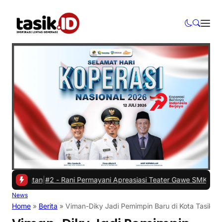
atan
|
#2 -
Rani Permayani Apreasiasi Teater Gawe SMKN 3 Tasikmalay
News
Home
»
Berita
»
Viman-Diky Jadi Pemimpin Baru di Kota Tasikmal