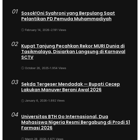
01
Sosok!Oni Syahroni yang Berpulang Saat
Pelantikan PD Pemuda Muhammadiyah
February 14, 2026
•
2.191 Views
02
Kupat Tanjung Pecahkan Rekor MURI Dunia di
Tasikmalaya, Disiarkan Langsung di Karnaval
SCTV
October 26, 2025
•
1.954 Views
03
Sekda Tergeser Mendadak — Bupati Cecep
Lakukan Manuver Berani Awal 2026
January 6, 2026
•
1.892 Views
04
Universitas BTH Go Internasional, Dua
Mahasiswa Nigeria Resmi Bergabung di Prodi S1
Farmasi 2026
March 28, 2026
•
1.671 Views