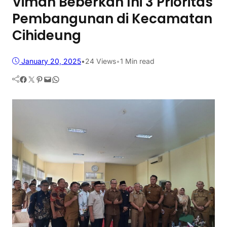
Viman Beberkan Ini 3 Prioritas
Pembangunan di Kecamatan
Cihideung
January 20, 2025
•
24
Views
•
1 Min read
Facebook
Twitter
Pinterest
Mail
WhatsApp