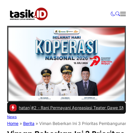
sehatan
|
#2 -
Rani Permayani Apreasiasi Teater Gawe SMKN 3 Tasikma
News
Home
»
Berita
»
Viman Beberkan Ini 3 Prioritas Pembangunan d