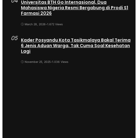
04
Universitas BTH Go Internasional, Dua
Mahasiswa Nigeria Resmi Bergabung di Prodi S1
Farmasi 2026
March 28, 2026
•
1.672 Views
05
Kader Posyandu Kota Tasikmalaya Bakal Terima
6 Jenis Aduan Warga, Tak Cuma Soal Kesehatan
Lagi
November 25, 2025
•
1.036 Views