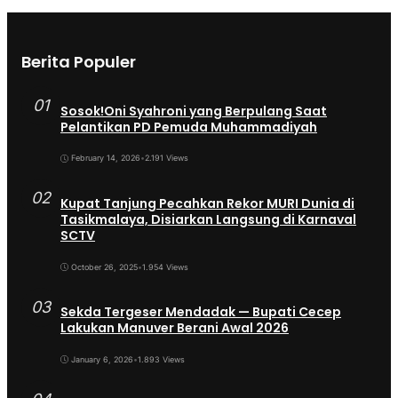
Berita Populer
01
Sosok!Oni Syahroni yang Berpulang Saat
Pelantikan PD Pemuda Muhammadiyah
February 14, 2026
•
2.191 Views
02
Kupat Tanjung Pecahkan Rekor MURI Dunia di
Tasikmalaya, Disiarkan Langsung di Karnaval
SCTV
October 26, 2025
•
1.954 Views
03
Sekda Tergeser Mendadak — Bupati Cecep
Lakukan Manuver Berani Awal 2026
January 6, 2026
•
1.893 Views