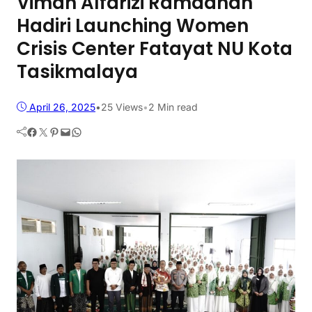
Viman Alfarizi Ramadhan
Hadiri Launching Women
Crisis Center Fatayat NU Kota
Tasikmalaya
April 26, 2025
•
25
Views
•
2 Min read
Facebook
Twitter
Pinterest
Mail
WhatsApp