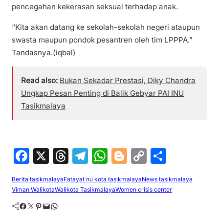
pencegahan kekerasan seksual terhadap anak.
“Kita akan datang ke sekolah-sekolah negeri ataupun
swasta maupun pondok pesantren oleh tim LPPPA.”
Tandasnya.(iqbal)
Read also:
Bukan Sekadar Prestasi, Diky Chandra
Ungkap Pesan Penting di Balik Gebyar PAI INU
Tasikmalaya
F
X
T
T
W
Bl
C
S
a
hr
el
h
o
o
h
Berita tasikmalaya
Fatayat nu kota tasikmalaya
News tasikmalaya
c
e
e
at
g
p
ar
Viman Walikota
Walikota Tasikmalaya
Women crisis center
e
a
gr
s
g
y
e
Facebook
Twitter
Pinterest
Mail
WhatsApp
b
d
a
A
er
Li