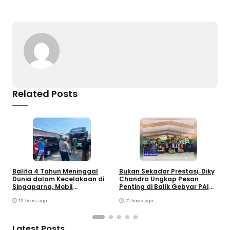
o
s
m
p
n
o
p
k
k
Related Posts
News
News
Balita 4 Tahun Meninggal
Bukan Sekadar Prestasi, Diky
T
Dunia dalam Kecelakaan di
Chandra Ungkap Pesan
T
Singaparna, Mobil
Penting di Balik Gebyar PAI
P
Dikemudikan Anak di Bawah
INU Tasikmalaya
D
Umur
10 hours ago
21 hours ago
P
Latest Posts