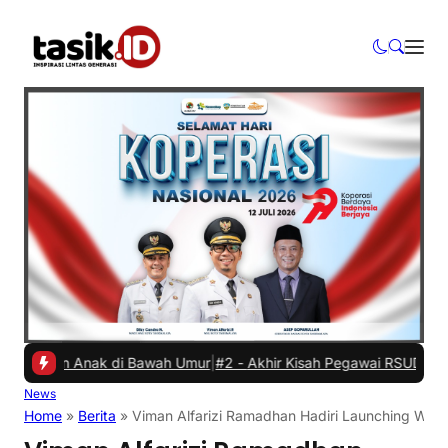
kan Anak di Bawah Umur
|
#2 -
Akhir Kisah Pegawai RSUD yang Viral H
News
Home
»
Berita
»
Viman Alfarizi Ramadhan Hadiri Launching Wome