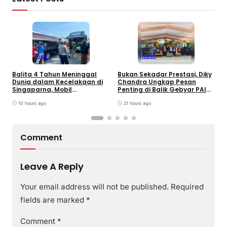
News
News
Balita 4 Tahun Meninggal
Bukan Sekadar Prestasi, Diky
T
Dunia dalam Kecelakaan di
Chandra Ungkap Pesan
T
Singaparna, Mobil
Penting di Balik Gebyar PAI
P
Dikemudikan Anak di Bawah
INU Tasikmalaya
D
Umur
10 hours ago
21 hours ago
P
Comment
Leave A Reply
Your email address will not be published.
Required
fields are marked
*
Comment
*